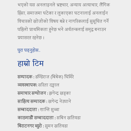
भएको यस अनलाइनले भ्रष्टचार, अन्याय अत्याचार, लैंगिक
हिंसा, समाजमा घटेका र लुकाएका घटनालाई अनलाईन
विचारको खोजीको विषय बन्ने र नागरिकलाई सुसूचित गर्ने
पहिलो प्राथमिकता हुनेछ भने अर्थतन्त्रलाई समृद्ध बनाउन
प्रयासरत रहनेछ ।
पुरा पढ्नुहोस..
हाम्रो टिम
सम्पादक :
डण्डिराज (बिबेक) घिमिरे
व्यवस्थापक:
सरिता दङ्गाल
समाचार सम्योजन :
झगेन्द्र खड्का
साहित्य सम्पादक :
खगेन्द्र नेउपाने
सम्बाददाता :
शान्ति सुब्बा
काठमाडौं सम्बाददाता :
सबिन खतिवडा
बिराटनगर ब्युरो :
सुमन खतिवडा