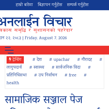
हाम्रो बारेमा
बिज्ञापन गर्नुहोस
सम्पर्क गर्नुहोस
ाउन
२२
,
२०८३
| Friday, August 7, 2026
ट्रेन्डिंग
# देश
# upachar
# गौरादह
#
लागुपदार्थ
# स्वास्थ्य
# सार्वजनिक विदा
#
प्रतिनिधिसभा
# उप निर्वाचन
# free
#
health
सामाजिक सञ्जाल पेज