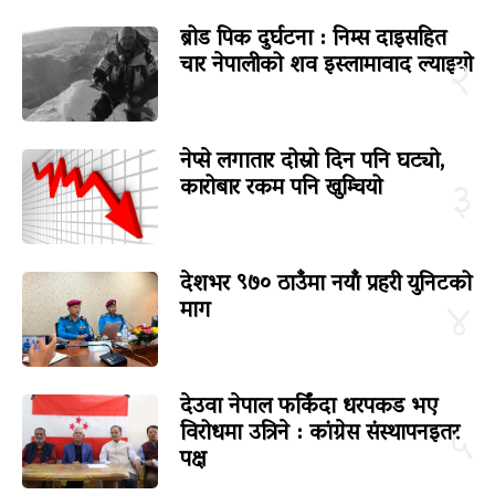
ब्रोड पिक दुर्घटना : निम्स दाइसहित
चार नेपालीको शव इस्लामावाद ल्याइयो
२
नेप्से लगातार दोस्रो दिन पनि घट्यो,
कारोबार रकम पनि खुम्चियो
३
देशभर ९७० ठाउँमा नयाँ प्रहरी युनिटको
माग
४
देउवा नेपाल फर्किंदा धरपकड भए
विरोधमा उत्रिने : कांग्रेस संस्थापनइतर
५
पक्ष