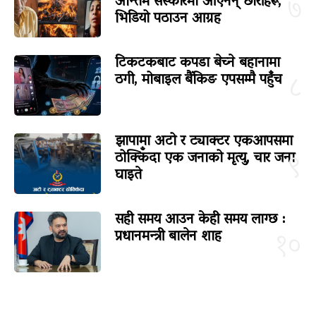
अन्तिम संस्कारमा आएनन् छोरीहरू,
७
भिडियो पठाउन आग्रह
टिकटकबाट कपडा बेच्ने बहानामा
ठगी, मोबाइल बैंकिङ एपसम्मै पहुँच
८
झापामा अटो र ट्याक्टर एकआपसमा
ठोक्किँदा एक जनाको मृत्यु, चार जना
९
घाइते
सही समय आउन केही समय लाग्छ :
प्रधानमन्त्री बालेन शाह
१०