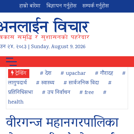
हाम्रो बारेमा
बिज्ञापन गर्नुहोस
सम्पर्क गर्नुहोस
ाउन
२४
,
२०८३
| Sunday, August 9, 2026
ट्रेन्डिंग
# देश
# upachar
# गौरादह
#
लागुपदार्थ
# स्वास्थ्य
# सार्वजनिक विदा
#
प्रतिनिधिसभा
# उप निर्वाचन
# free
#
health
वीरगन्ज महानगरपालिका