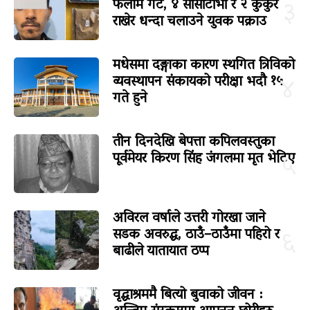
फलामे गेट, ४ सीसीटीभी र २ कुकुर
३
राखेर धन्दा चलाउने युवक पक्राउ
मधेसमा दङ्गाका कारण स्थगित त्रिविको
व्यवस्थापन संकायको परीक्षा भदौ १५
४
गते हुने
तीन दिनदेखि बेपत्ता कपिलवस्तुका
पूर्वमेयर किरण सिंह जंगलमा मृत भेटिए
५
अविरल वर्षाले उत्तरी गोरखा जाने
सडक अवरुद्ध, ठाउँ–ठाउँमा पहिरो र
६
बाढीले यातायात ठप्प
वृद्धाश्रममै बित्यो बुवाको जीवन :