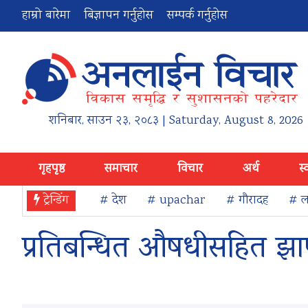
हाम्रो बारेमा
बिज्ञापन गर्नुहोस
सम्पर्क गर्नुहोस
शनिबार
,
साउन
२३
,
२०८३
| Saturday, August 8, 2026
गृहपृष्ठ
समाचार
विचार
अर्थ
स्
ट्रेन्डिंग
# देश
# upachar
# गौरादह
# ला
प्रतिबन्धित औषधीसहित झ