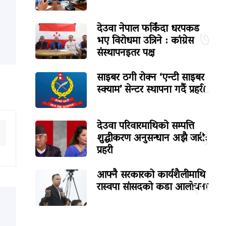
देउवा नेपाल फर्किंदा धरपकड
७
भए विरोधमा उत्रिने : कांग्रेस
संस्थापनइतर पक्ष
साइबर ठगी रोक्न ‘एन्टी साइबर
८
स्क्याम’ सेन्टर स्थापना गर्दै प्रहरी
देउवा परिवारमाथिको सम्पत्ति
९
शुद्धीकरण अनुसन्धान अझै जारी:
प्रहरी
आफ्नै सरकारको कार्यशैलीमाथि
१०
रास्वपा सांसदको कडा आलोचना