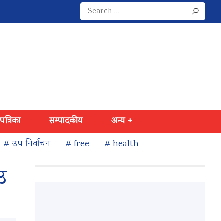
Search
for:
 पत्रिका
सम्पादकीय
अन्य +
# उप निर्वाचन
# free
# health
उ