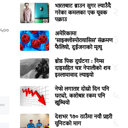
भारतबाट ब्राउन सुगर ल्याउँदै
२
गरेका कमलका एक युवक
पक्राउ
६,५००
अमेरिकामा
३
‘साइक्लोस्पोरायासिस’ संक्रमण
फैलियो, दुईजनाको मृत्यु
ब्रोड पिक दुर्घटना : निम्स
४
दाइसहित चार नेपालीको शव
इस्लामावाद ल्याइयो
नेप्से लगातार दोस्रो दिन पनि
५
घट्यो, कारोबार रकम पनि
खुम्चियो
:००
देशभर ९७० ठाउँमा नयाँ प्रहरी
६
युनिटको माग