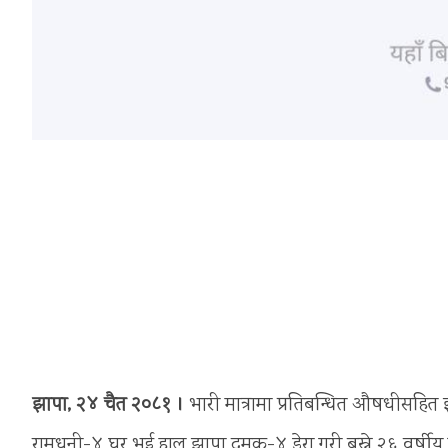
झापा, २४ चैत २०८१ ।
भारी मात्रामा प्रतिबन्धित औषधीसहित 
रामधुनी-४ घर भई हाल झापा दमक-४ डेरा गरी बस्ने २६ वर्षीय