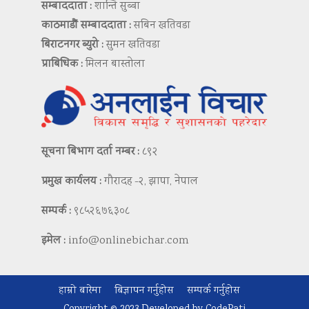
सम्बाददाता :
शान्ति सुब्बा
काठमाडौं सम्बाददाता :
सबिन खतिवडा
बिराटनगर ब्युरो :
सुमन खतिवडा
प्राबिधिक :
मिलन बास्तोला
सूचना बिभाग दर्ता नम्बर :
८९२
प्रमुख कार्यलय :
गौरादह -२, झापा, नेपाल
सम्पर्क :
९८५२६७६३०८
इमेल :
info@onlinebichar.com
हाम्रो बारेमा
बिज्ञापन गर्नुहोस
सम्पर्क गर्नुहोस