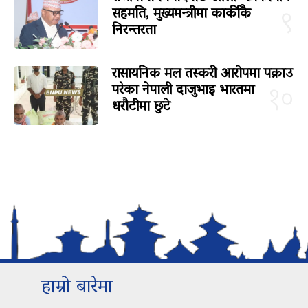
सहमति, मुख्यमन्त्रीमा कार्कीकै
९
निरन्तरता
रासायनिक मल तस्करी आरोपमा पक्राउ
परेका नेपाली दाजुभाइ भारतमा
१०
धरौटीमा छुटे
हाम्रो बारेमा