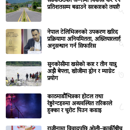
सडकछेउको जग्गामा विकास कर २५
प्रतिशतसम्म बढाउने सरकारको तयारी
५
नेपाल टेलिभिजनको उपकरण खरिद
प्रक्रियामा अनियमितता, अख्तियारलाई
६
अनुसन्धान गर्न सिफारिस
सुनकोसीमा खसेको कार र तीन यात्रु
अझै बेपत्ता, खोजीमा ड्रोन र म्याग्नेट
७
प्रयोग
काठमाडौंभित्रका होटल तथा
रेष्टुरेन्टहरुमा अव्यवस्थित तरिकाले
८
हुक्का र चुरोट पिउन कडाइ
राजीनामा विवादपछि ओली–कार्कीबीच