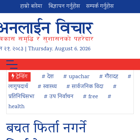
हाम्रो बारेमा
बिज्ञापन गर्नुहोस
सम्पर्क गर्नुहोस
न
२१
,
२०८३
| Thursday, August 6, 2026
ट्रेन्डिंग
# देश
# upachar
# गौरादह
#
लागुपदार्थ
# स्वास्थ्य
# सार्वजनिक विदा
#
प्रतिनिधिसभा
# उप निर्वाचन
# free
#
health
बचत फिर्ता नगर्ने