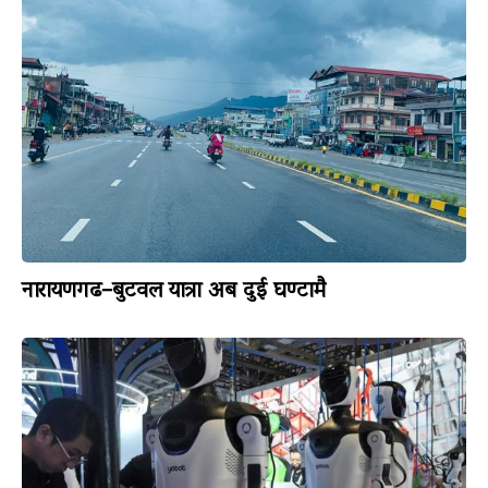
नारायणगढ–बुटवल यात्रा अब दुई घण्टामै