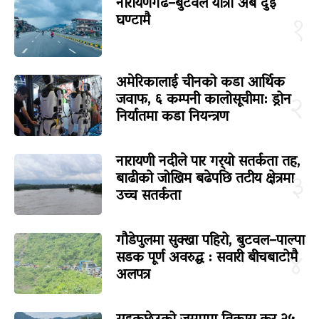
नारायणगढ–बुटवल यात्रा अब दुई
घण्टामै
१
अमेरिकालाई चीनको कडा आर्थिक
जवाफ, ६ कम्पनी कालोसूचीमा: ड्रोन
२
निर्यातमा कडा नियन्त्रण
नारायणी नदीले पार गर्‍यो सतर्कता तह,
बाढीको जोखिम बढेपछि तटीय क्षेत्रमा
३
उच्च सतर्कता
गौडेपुलमा सुक्खा पहिरो, बुटवल–पाल्पा
सडक पूर्ण अवरुद्ध : सवारी बीचबाटोमै
४
अलपत्र