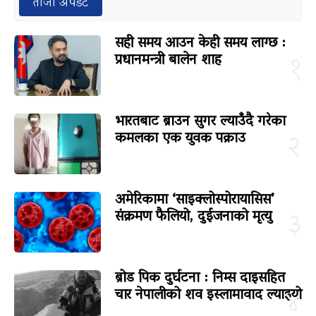
ताजा अपडेट
सही समय आउन केही समय लाग्छ :
प्रधानमन्त्री बालेन शाह
१
भारतबाट ब्राउन सुगर ल्याउँदै गरेका
कमलका एक युवक पक्राउ
२
अमेरिकामा ‘साइक्लोस्पोरायासिस’
संक्रमण फैलियो, दुईजनाको मृत्यु
३
ब्रोड पिक दुर्घटना : निम्स दाइसहित
चार नेपालीको शव इस्लामावाद ल्याइयो
४