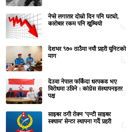
नेप्से लगातार दोस्रो दिन पनि घट्यो,
कारोबार रकम पनि खुम्चियो
५
देशभर ९७० ठाउँमा नयाँ प्रहरी युनिटको
माग
६
देउवा नेपाल फर्किंदा धरपकड भए
विरोधमा उत्रिने : कांग्रेस संस्थापनइतर
७
पक्ष
साइबर ठगी रोक्न ‘एन्टी साइबर
स्क्याम’ सेन्टर स्थापना गर्दै प्रहरी
८