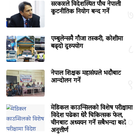
सरकारले विदेशस्थित पाँच नेपाली
कूटनीतिक नियोग बन्द गर्ने
७
एम्बुलेन्समै गाँजा तस्करी, कोशीमा
बढ्दो दुरुपयोग
८
नेपाल शिक्षक महासंघले भदौबाट
आन्दोलन गर्ने
९
मेडिकल काउन्सिलको विशेष परीक्षामा
विदेश पढेका धेरै चिकित्सक फेल,
१०
चीनबाट अध्ययन गर्ने सबैभन्दा बढी
अनुत्तीर्ण