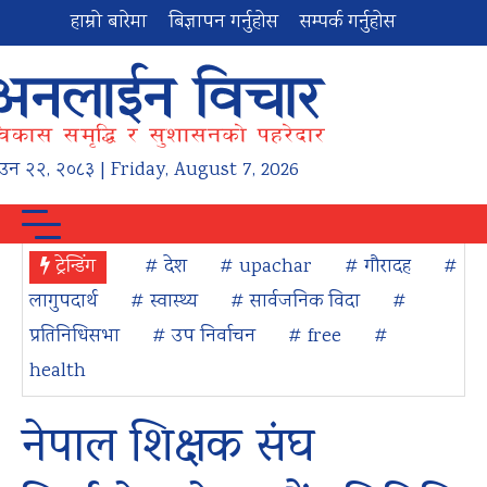
हाम्रो बारेमा
बिज्ञापन गर्नुहोस
सम्पर्क गर्नुहोस
ाउन
२२
,
२०८३
| Friday, August 7, 2026
ट्रेन्डिंग
# देश
# upachar
# गौरादह
#
लागुपदार्थ
# स्वास्थ्य
# सार्वजनिक विदा
#
प्रतिनिधिसभा
# उप निर्वाचन
# free
#
health
नेपाल शिक्षक संघ