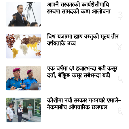
आफ्नै सरकारको कार्यशैलीमाथि
रास्वपा सांसदको कडा आलोचना
३
विश्व बजारमा खाद्य वस्तुको मूल्य तीन
वर्षयताकै उच्च
४
एक वर्षमा ६१ हजारभन्दा बढी कसुर
दर्ता, बैङ्किङ कसुर सबैभन्दा बढी
५
कोशीमा नयाँ सरकार गठनबारे एमाले–
नेकपाबीच औपचारिक छलफल
६