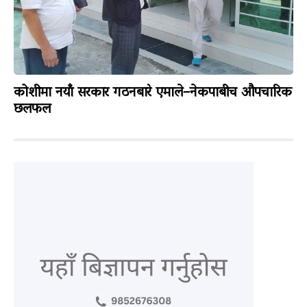
कोशीमा नयाँ सरकार गठनबारे एमाले–नेकपाबीच औपचारिक
छलफल