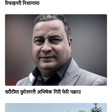
रिफाइनरी निशानामा
धरौटीमा छुटेलगत्तै अभिषेक गिरी फेरि पक्राउ