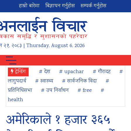
हाम्रो बारेमा
बिज्ञापन गर्नुहोस
सम्पर्क गर्नुहोस
न
२१
,
२०८३
| Thursday, August 6, 2026
ट्रेन्डिंग
# देश
# upachar
# गौरादह
#
लागुपदार्थ
# स्वास्थ्य
# सार्वजनिक विदा
#
प्रतिनिधिसभा
# उप निर्वाचन
# free
#
health
अमेरिकाले १ हजार ३६५