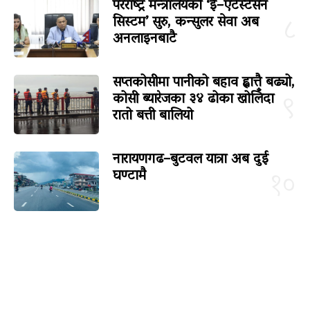
परराष्ट्र मन्त्रालयको ‘ई–एटेस्टेसन
सिस्टम’ सुरु, कन्सुलर सेवा अब
८
अनलाइनबाटै
सप्तकोसीमा पानीको बहाव ह्वात्तै बढ्यो,
कोसी ब्यारेजका ३४ ढोका खोलिँदा
९
रातो बत्ती बालियो
नारायणगढ–बुटवल यात्रा अब दुई
घण्टामै
१०