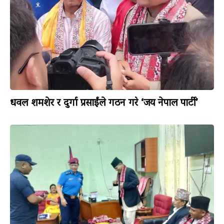
धवल शमशेर र दुर्गा प्रसाईंले गठन गरे ‘जय नेपाल पार्टी’