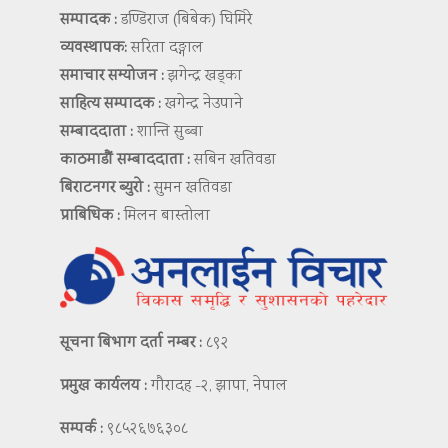
सम्पादक :
डण्डिराज (बिबेक) घिमिरे
व्यवस्थापक:
सरिता दङ्गाल
समाचार सम्योजन :
झगेन्द्र खड्का
साहित्य सम्पादक :
खगेन्द्र नेउपाने
सम्बाददाता :
शान्ति सुब्बा
काठमाडौं सम्बाददाता :
सबिन खतिवडा
बिराटनगर ब्युरो :
सुमन खतिवडा
प्राबिधिक :
मिलन बास्तोला
सूचना बिभाग दर्ता नम्बर :
८९२
प्रमुख कार्यलय :
गौरादह -२, झापा, नेपाल
सम्पर्क :
९८५२६७६३०८