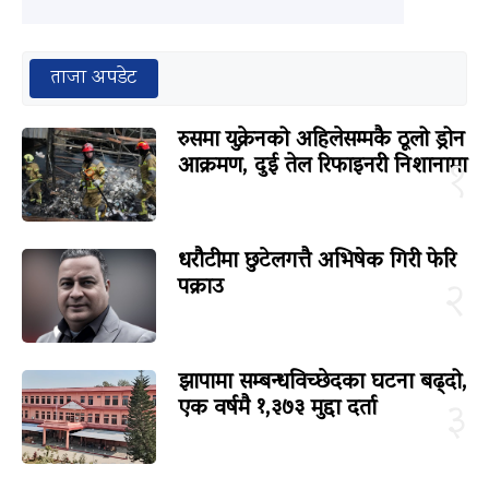
ताजा अपडेट
रुसमा युक्रेनको अहिलेसम्मकै ठूलो ड्रोन
आक्रमण, दुई तेल रिफाइनरी निशानामा
१
धरौटीमा छुटेलगत्तै अभिषेक गिरी फेरि
पक्राउ
२
झापामा सम्बन्धविच्छेदका घटना बढ्दो,
एक वर्षमै १,३७३ मुद्दा दर्ता
३