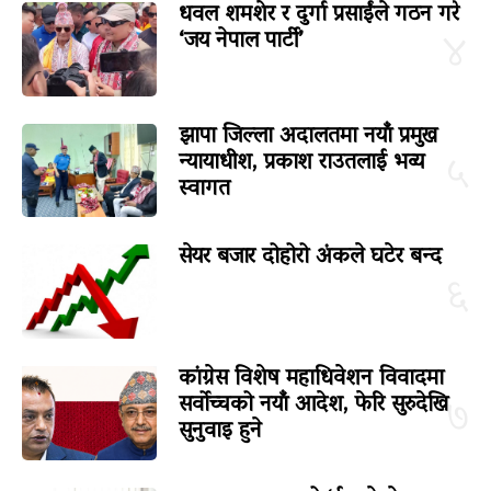
धवल शमशेर र दुर्गा प्रसाईंले गठन गरे
‘जय नेपाल पार्टी’
४
झापा जिल्ला अदालतमा नयाँ प्रमुख
न्यायाधीश, प्रकाश राउतलाई भव्य
५
स्वागत
सेयर बजार दोहोरो अंकले घटेर बन्द
६
कांग्रेस विशेष महाधिवेशन विवादमा
सर्वोच्चको नयाँ आदेश, फेरि सुरुदेखि
७
सुनुवाइ हुने