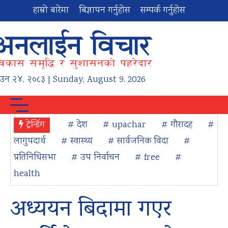
हाम्रो बारेमा
बिज्ञापन गर्नुहोस
सम्पर्क गर्नुहोस
ाउन
२४
,
२०८३
| Sunday, August 9, 2026
ट्रेन्डिंग
# देश
# upachar
# गौरादह
#
लागुपदार्थ
# स्वास्थ्य
# सार्वजनिक विदा
#
प्रतिनिधिसभा
# उप निर्वाचन
# free
#
health
अध्ययन बिदामा गएर