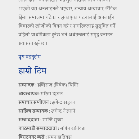
लागि खोज पत्रकारिता’ भन्ने मुल नाराका साथ स्थापना
भएको यस अनलाइनले भ्रष्टचार, अन्याय अत्याचार, लैंगिक
हिंसा, समाजमा घटेका र लुकाएका घटनालाई अनलाईन
विचारको खोजीको विषय बन्ने र नागरिकलाई सुसूचित गर्ने
पहिलो प्राथमिकता हुनेछ भने अर्थतन्त्रलाई समृद्ध बनाउन
प्रयासरत रहनेछ ।
पुरा पढ्नुहोस..
हाम्रो टिम
सम्पादक :
डण्डिराज (बिबेक) घिमिरे
व्यवस्थापक:
सरिता दङ्गाल
समाचार सम्योजन :
झगेन्द्र खड्का
साहित्य सम्पादक :
खगेन्द्र नेउपाने
सम्बाददाता :
शान्ति सुब्बा
काठमाडौं सम्बाददाता :
सबिन खतिवडा
बिराटनगर ब्युरो :
सुमन खतिवडा