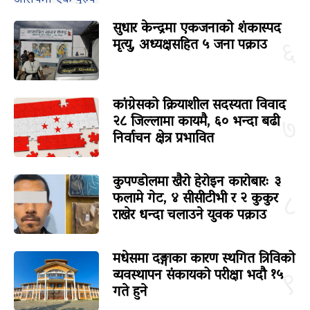
सुधार केन्द्रमा एकजनाको शंकास्पद
मृत्यु, अध्यक्षसहित ५ जना पक्राउ
६
कांग्रेसको क्रियाशील सदस्यता विवाद
२८ जिल्लामा कायमै, ६० भन्दा बढी
७
निर्वाचन क्षेत्र प्रभावित
कुपण्डोलमा खैरो हेरोइन कारोबारः ३
फलामे गेट, ४ सीसीटीभी र २ कुकुर
८
राखेर धन्दा चलाउने युवक पक्राउ
मधेसमा दङ्गाका कारण स्थगित त्रिविको
व्यवस्थापन संकायको परीक्षा भदौ १५
९
गते हुने