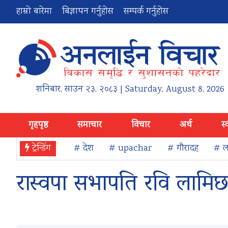
हाम्रो बारेमा
बिज्ञापन गर्नुहोस
सम्पर्क गर्नुहोस
शनिबार
,
साउन
२३
,
२०८३
| Saturday, August 8, 2026
गृहपृष्ठ
समाचार
विचार
अर्थ
स्
ट्रेन्डिंग
# देश
# upachar
# गौरादह
# ला
रास्वपा सभापति रवि लामिछ