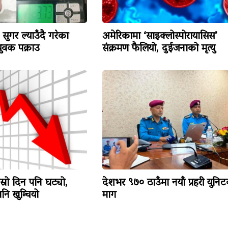
सुगर ल्याउँदै गरेका
अमेरिकामा ‘साइक्लोस्पोरायासिस’
वक पक्राउ
संक्रमण फैलियो, दुईजनाको मृत्यु
ोस्रो दिन पनि घट्यो,
देशभर ९७० ठाउँमा नयाँ प्रहरी युनि
ि खुम्चियो
माग