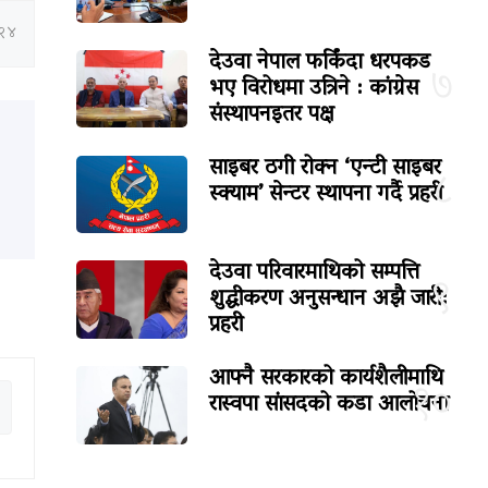
:२४
देउवा नेपाल फर्किंदा धरपकड
७
भए विरोधमा उत्रिने : कांग्रेस
संस्थापनइतर पक्ष
साइबर ठगी रोक्न ‘एन्टी साइबर
८
स्क्याम’ सेन्टर स्थापना गर्दै प्रहरी
देउवा परिवारमाथिको सम्पत्ति
९
शुद्धीकरण अनुसन्धान अझै जारी:
प्रहरी
आफ्नै सरकारको कार्यशैलीमाथि
१०
रास्वपा सांसदको कडा आलोचना