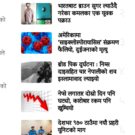
भारतबाट ब्राउन सुगर ल्याउँदै
२
गरेका कमलका एक युवक
पक्राउ
एको
अमेरिकामा
३
‘साइक्लोस्पोरायासिस’ संक्रमण
फैलियो, दुईजनाको मृत्यु
ाले
ब्रोड पिक दुर्घटना : निम्स
४
दाइसहित चार नेपालीको शव
इस्लामावाद ल्याइयो
एको
नेप्से लगातार दोस्रो दिन पनि
५
घट्यो, कारोबार रकम पनि
खुम्चियो
देशभर ९७० ठाउँमा नयाँ प्रहरी
६
युनिटको माग