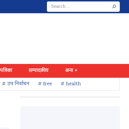
Search
for:
 पत्रिका
सम्पादकीय
अन्य +
# उप निर्वाचन
# free
# health