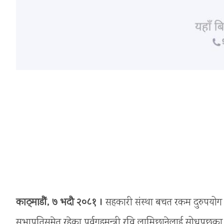
काठ्माडौं, ७ भदौ २०८१ ।
सहकारी संस्था बचत रकम दुरुपयोग सम्
सभापतिसमेत रहेका पूर्वगृहमन्त्री रवि लामिछानेलाई सोधप