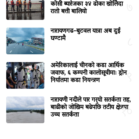
कोसी ब्यारेजका ३४ ढोका खोलिँदा
७
रातो बत्ती बालियो
नारायणगढ–बुटवल यात्रा अब दुई
घण्टामै
८
अमेरिकालाई चीनको कडा आर्थिक
जवाफ, ६ कम्पनी कालोसूचीमा: ड्रोन
९
निर्यातमा कडा नियन्त्रण
नारायणी नदीले पार गर्‍यो सतर्कता तह,
बाढीको जोखिम बढेपछि तटीय क्षेत्रमा
१०
उच्च सतर्कता