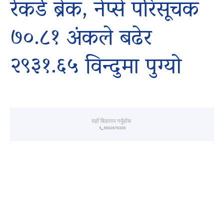
रेकर्ड ब्रेक, नेप्से परिसूचक
७०.८१ अंकले बढेर
२९३१.६५ विन्दुमा पुग्यो