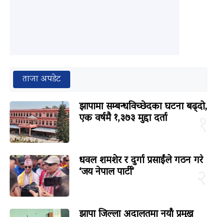
ताजा अपडेट
झापामा सम्बन्धविच्छेदका घटना बढ्दो,
एक वर्षमै १,३७३ मुद्दा दर्ता
१
धवल शमशेर र दुर्गा प्रसाईंले गठन गरे
‘जय नेपाल पार्टी’
२
झापा जिल्ला अदालतमा नयाँ प्रमुख