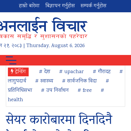
हाम्रो बारेमा
बिज्ञापन गर्नुहोस
सम्पर्क गर्नुहोस
न
२१
,
२०८३
| Thursday, August 6, 2026
ट्रेन्डिंग
# देश
# upachar
# गौरादह
#
लागुपदार्थ
# स्वास्थ्य
# सार्वजनिक विदा
#
प्रतिनिधिसभा
# उप निर्वाचन
# free
#
health
सेयर कारोबारमा दिनदिनै