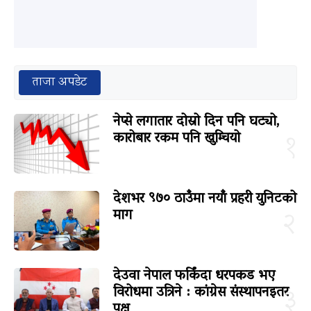
ताजा अपडेट
नेप्से लगातार दोस्रो दिन पनि घट्यो,
कारोबार रकम पनि खुम्चियो
१
देशभर ९७० ठाउँमा नयाँ प्रहरी युनिटको
माग
२
देउवा नेपाल फर्किंदा धरपकड भए
विरोधमा उत्रिने : कांग्रेस संस्थापनइतर
३
पक्ष