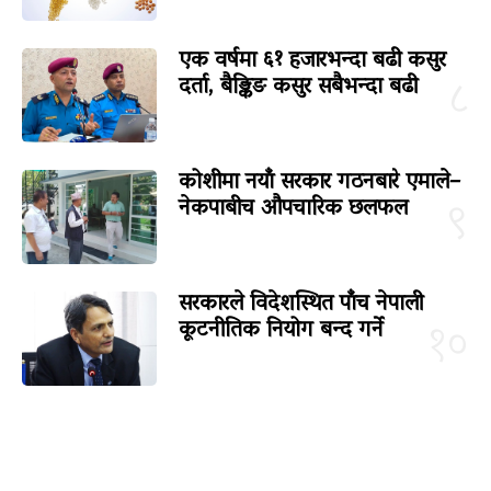
एक वर्षमा ६१ हजारभन्दा बढी कसुर
दर्ता, बैङ्किङ कसुर सबैभन्दा बढी
८
कोशीमा नयाँ सरकार गठनबारे एमाले–
नेकपाबीच औपचारिक छलफल
९
सरकारले विदेशस्थित पाँच नेपाली
कूटनीतिक नियोग बन्द गर्ने
१०