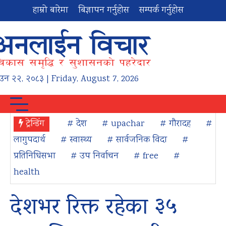
हाम्रो बारेमा
बिज्ञापन गर्नुहोस
सम्पर्क गर्नुहोस
ाउन
२२
,
२०८३
| Friday, August 7, 2026
ट्रेन्डिंग
# देश
# upachar
# गौरादह
#
लागुपदार्थ
# स्वास्थ्य
# सार्वजनिक विदा
#
प्रतिनिधिसभा
# उप निर्वाचन
# free
#
health
देशभर रिक्त रहेका ३५