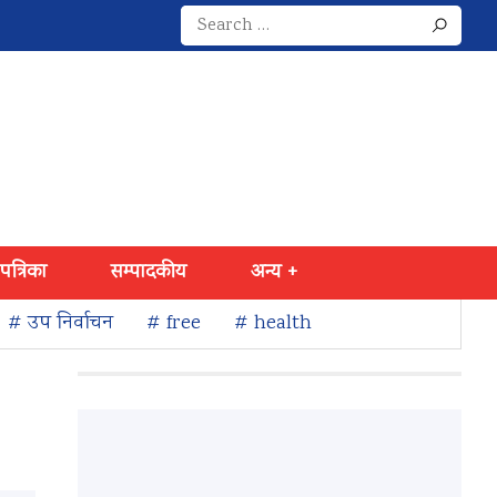
Search
for:
 पत्रिका
सम्पादकीय
अन्य +
# उप निर्वाचन
# free
# health