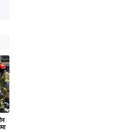
रोन
ामा