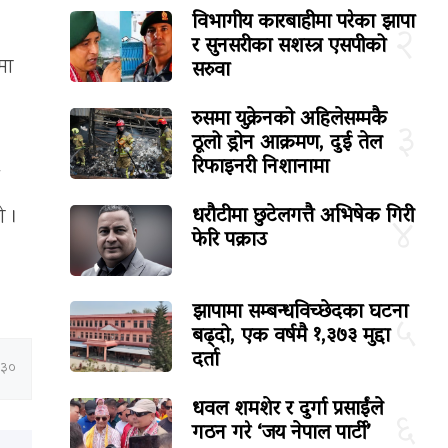
विभागीय कारबाहीमा परेका झापा
२
र सुनसरीका सशस्त्र एसपीको
सरुवा
मा
रुसमा युक्रेनको अहिलेसम्मकै
३
ठूलो ड्रोन आक्रमण, दुई तेल
रिफाइनरी निशानामा
धरौटीमा छुटेलगत्तै अभिषेक गिरी
ो ।
४
फेरि पक्राउ
झापामा सम्बन्धविच्छेदका घटना
५
बढ्दो, एक वर्षमै १,३७३ मुद्दा
दर्ता
:३०
धवल शमशेर र दुर्गा प्रसाईंले
६
गठन गरे ‘जय नेपाल पार्टी’