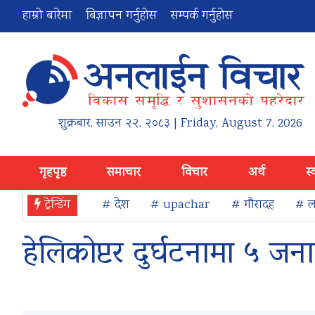
हाम्रो बारेमा
बिज्ञापन गर्नुहोस
सम्पर्क गर्नुहोस
शुक्रबार
,
साउन
२२
,
२०८३
| Friday, August 7, 2026
गृहपृष्ठ
समाचार
विचार
अर्थ
स्
ट्रेन्डिंग
# देश
# upachar
# गौरादह
# ला
हेलिकोप्टर दुर्घटनामा ५ जना