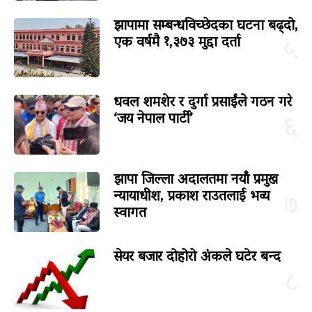
झापामा सम्बन्धविच्छेदका घटना बढ्दो,
एक वर्षमै १,३७३ मुद्दा दर्ता
५
धवल शमशेर र दुर्गा प्रसाईंले गठन गरे
‘जय नेपाल पार्टी’
६
झापा जिल्ला अदालतमा नयाँ प्रमुख
न्यायाधीश, प्रकाश राउतलाई भव्य
७
स्वागत
सेयर बजार दोहोरो अंकले घटेर बन्द
८