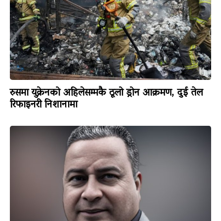
रुसमा युक्रेनको अहिलेसम्मकै ठूलो ड्रोन आक्रमण, दुई तेल
रिफाइनरी निशानामा