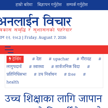
हाम्रो बारेमा
बिज्ञापन गर्नुहोस
सम्पर्क गर्नुहोस
ाउन
२२
,
२०८३
| Friday, August 7, 2026
ट्रेन्डिंग
# देश
# upachar
# गौरादह
#
लागुपदार्थ
# स्वास्थ्य
# सार्वजनिक विदा
#
प्रतिनिधिसभा
# उप निर्वाचन
# free
#
health
उच्च शिक्षाका लागि जापान