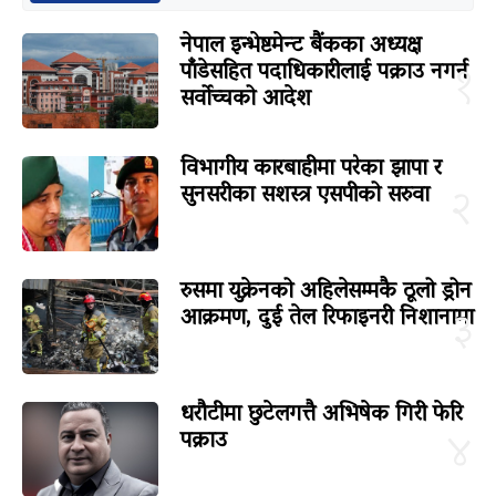
नेपाल इन्भेष्टमेन्ट बैंकका अध्यक्ष
पाँडेसहित पदाधिकारीलाई पक्राउ नगर्न
१
सर्वोच्चको आदेश
विभागीय कारबाहीमा परेका झापा र
सुनसरीका सशस्त्र एसपीको सरुवा
२
रुसमा युक्रेनको अहिलेसम्मकै ठूलो ड्रोन
आक्रमण, दुई तेल रिफाइनरी निशानामा
३
धरौटीमा छुटेलगत्तै अभिषेक गिरी फेरि
पक्राउ
४