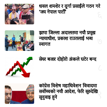
धवल शमशेर र दुर्गा प्रसाईंले गठन गरे
‘जय नेपाल पार्टी’
६
झापा जिल्ला अदालतमा नयाँ प्रमुख
न्यायाधीश, प्रकाश राउतलाई भव्य
७
स्वागत
सेयर बजार दोहोरो अंकले घटेर बन्द
८
कांग्रेस विशेष महाधिवेशन विवादमा
सर्वोच्चको नयाँ आदेश, फेरि सुरुदेखि
९
सुनुवाइ हुने