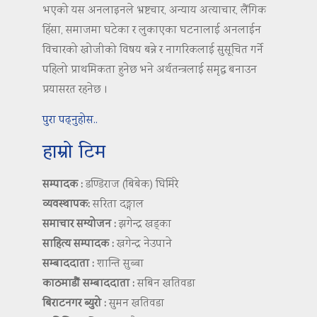
भएको यस अनलाइनले भ्रष्टचार, अन्याय अत्याचार, लैंगिक
हिंसा, समाजमा घटेका र लुकाएका घटनालाई अनलाईन
विचारको खोजीको विषय बन्ने र नागरिकलाई सुसूचित गर्ने
पहिलो प्राथमिकता हुनेछ भने अर्थतन्त्रलाई समृद्ध बनाउन
प्रयासरत रहनेछ ।
पुरा पढ्नुहोस..
हाम्रो टिम
सम्पादक :
डण्डिराज (बिबेक) घिमिरे
व्यवस्थापक:
सरिता दङ्गाल
समाचार सम्योजन :
झगेन्द्र खड्का
साहित्य सम्पादक :
खगेन्द्र नेउपाने
सम्बाददाता :
शान्ति सुब्बा
काठमाडौं सम्बाददाता :
सबिन खतिवडा
बिराटनगर ब्युरो :
सुमन खतिवडा