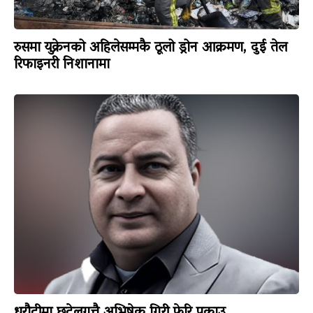
रुसमा युक्रेनको अहिलेसम्मकै ठूलो ड्रोन आक्रमण, दुई तेल
रिफाइनरी निशानामा
धरौटीमा छुटेलगत्तै अभिषेक गिरी फेरि पक्राउ