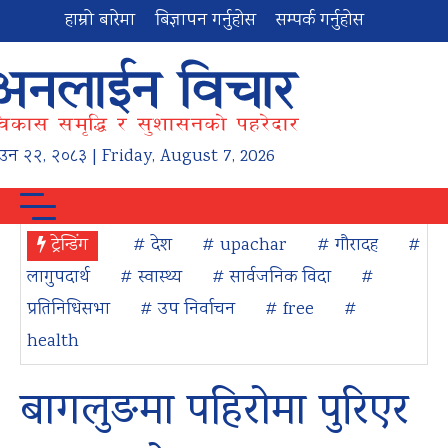
हाम्रो बारेमा
बिज्ञापन गर्नुहोस
सम्पर्क गर्नुहोस
ाउन
२२
,
२०८३
| Friday, August 7, 2026
ट्रेन्डिंग
# देश
# upachar
# गौरादह
#
लागुपदार्थ
# स्वास्थ्य
# सार्वजनिक विदा
#
प्रतिनिधिसभा
# उप निर्वाचन
# free
#
health
बागलुङमा पहिरोमा पुरिएर