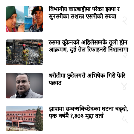
विभागीय कारबाहीमा परेका झापा र
सुनसरीका सशस्त्र एसपीको सरुवा
२
रुसमा युक्रेनको अहिलेसम्मकै ठूलो ड्रोन
आक्रमण, दुई तेल रिफाइनरी निशानामा
३
धरौटीमा छुटेलगत्तै अभिषेक गिरी फेरि
पक्राउ
४
झापामा सम्बन्धविच्छेदका घटना बढ्दो,
एक वर्षमै १,३७३ मुद्दा दर्ता
५