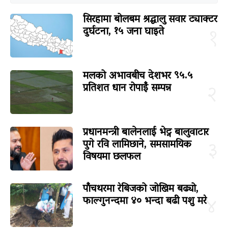
सिरहामा बोलबम श्रद्धालु सवार ट्याक्टर
दुर्घटना, १५ जना घाइते
१
मलको अभावबीच देशभर ९५.५
प्रतिशत धान रोपाइँ सम्पन्न
२
प्रधानमन्त्री बालेनलाई भेट्न बालुवाटार
पुगे रवि लामिछाने, समसामयिक
३
विषयमा छलफल
पाँचथरमा रेबिजको जोखिम बढ्यो,
फाल्गुनन्दमा ४० भन्दा बढी पशु मरे
४