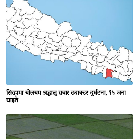
सिरहामा बोलबम श्रद्धालु सवार ट्याक्टर दुर्घटना, १५ जना
घाइते