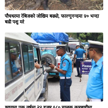
पाँचथरमा रेबिजको जोखिम बढ्यो, फाल्गुनन्दमा ४० भन्दा
बढी पशु मरे
झापामा एक वर्षमा २४ हजार ६८० चालक कारबाहीमा,