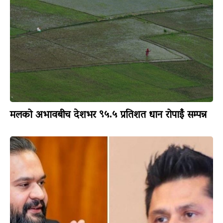
मलको अभावबीच देशभर ९५.५ प्रतिशत धान रोपाइँ सम्पन्न