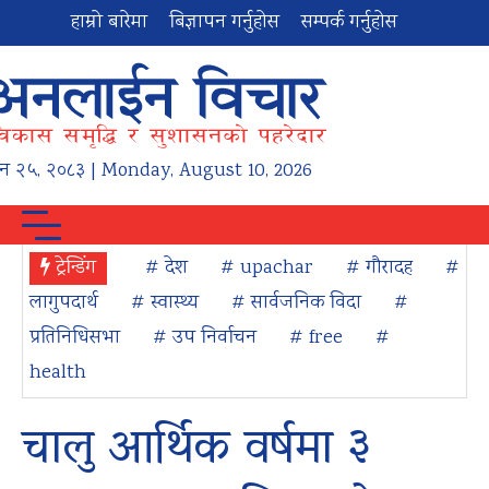
हाम्रो बारेमा
बिज्ञापन गर्नुहोस
सम्पर्क गर्नुहोस
न
२५
,
२०८३
| Monday, August 10, 2026
ट्रेन्डिंग
# देश
# upachar
# गौरादह
#
लागुपदार्थ
# स्वास्थ्य
# सार्वजनिक विदा
#
प्रतिनिधिसभा
# उप निर्वाचन
# free
#
health
चालु आर्थिक वर्षमा ३