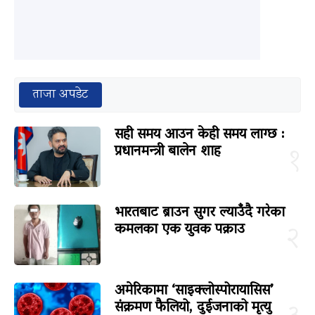
ताजा अपडेट
सही समय आउन केही समय लाग्छ :
प्रधानमन्त्री बालेन शाह
१
भारतबाट ब्राउन सुगर ल्याउँदै गरेका
कमलका एक युवक पक्राउ
२
अमेरिकामा ‘साइक्लोस्पोरायासिस’
संक्रमण फैलियो, दुईजनाको मृत्यु