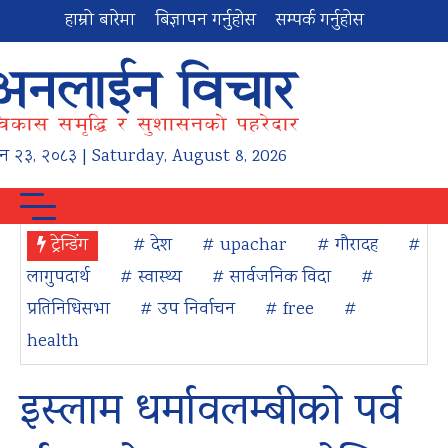
हाम्रो बारेमा
बिज्ञापन गर्नुहोस
सम्पर्क गर्नुहोस
न
२३
,
२०८३
| Saturday, August 8, 2026
ट्रेन्डिंग
# देश
# upachar
# गौरादह
#
लागुपदार्थ
# स्वास्थ्य
# सार्वजनिक विदा
#
प्रतिनिधिसभा
# उप निर्वाचन
# free
#
health
इस्लाम धर्मावलम्बीको पर्व