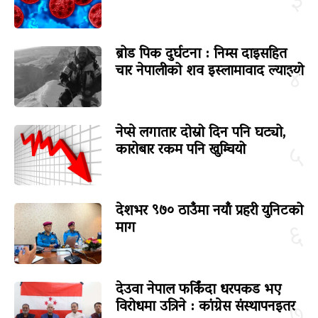
३
ब्रोड पिक दुर्घटना : निम्स दाइसहित
चार नेपालीको शव इस्लामावाद ल्याइयो
४
नेप्से लगातार दोस्रो दिन पनि घट्यो,
कारोबार रकम पनि खुम्चियो
५
देशभर ९७० ठाउँमा नयाँ प्रहरी युनिटको
माग
६
देउवा नेपाल फर्किंदा धरपकड भए
विरोधमा उत्रिने : कांग्रेस संस्थापनइतर
७