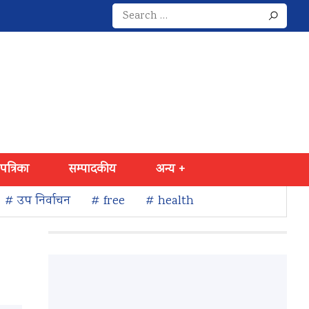
Search
for:
 पत्रिका
सम्पादकीय
अन्य +
# उप निर्वाचन
# free
# health