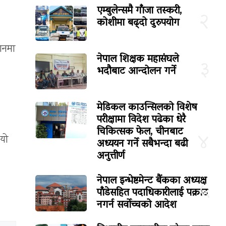
एम्बुलेन्समै गाँजा तस्करी,
२
कोशीमा बढ्दो दुरुपयोग
ठानमा
नेपाल शिक्षक महासंघले
३
भदौबाट आन्दोलन गर्ने
मेडिकल काउन्सिलको विशेष
परीक्षामा विदेश पढेका धेरै
चिकित्सक फेल, चीनबाट
४
ियो
अध्ययन गर्ने सबैभन्दा बढी
अनुत्तीर्ण
नेपाल इन्भेष्टमेन्ट बैंकका अध्यक्ष
५
पाँडेसहित पदाधिकारीलाई पक्राउ
नगर्न सर्वोच्चको आदेश