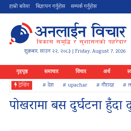
हाम्रो बारेमा
बिज्ञापन गर्नुहोस
सम्पर्क गर्नुहोस
शुक्रबार
,
साउन
२२
,
२०८३
| Friday, August 7, 2026
गृहपृष्ठ
समाचार
विचार
अर्थ
स्
ट्रेन्डिंग
# देश
# upachar
# गौरादह
# ला
पोखरामा बस दुर्घटना हुँदा 