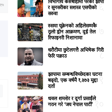
विभागीय कारबाहीमा परेका झापा
६
:१७
र सुनसरीका सशस्त्र एसपीको
सरुवा
रुसमा युक्रेनको अहिलेसम्मकै
७
ठूलो ड्रोन आक्रमण, दुई तेल
रिफाइनरी निशानामा
धरौटीमा छुटेलगत्तै अभिषेक गिरी
८
फेरि पक्राउ
झापामा सम्बन्धविच्छेदका घटना
९
बढ्दो, एक वर्षमै १,३७३ मुद्दा
दर्ता
धवल शमशेर र दुर्गा प्रसाईंले
१०
गठन गरे ‘जय नेपाल पार्टी’