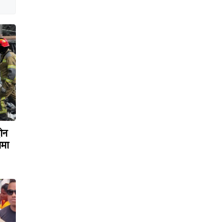
रोन
ामा