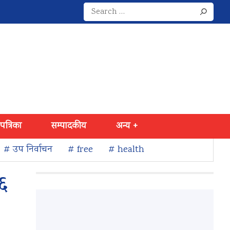
Search
for:
 पत्रिका
सम्पादकीय
अन्य +
# उप निर्वाचन
# free
# health
 ६