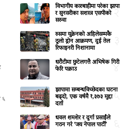
विभागीय कारबाहीमा परेका झापा
२
र सुनसरीका सशस्त्र एसपीको
सरुवा
रुसमा युक्रेनको अहिलेसम्मकै
३
ठूलो ड्रोन आक्रमण, दुई तेल
रिफाइनरी निशानामा
धरौटीमा छुटेलगत्तै अभिषेक गिरी
४
र
फेरि पक्राउ
झापामा सम्बन्धविच्छेदका घटना
५
बढ्दो, एक वर्षमै १,३७३ मुद्दा
त ६
दर्ता
धवल शमशेर र दुर्गा प्रसाईंले
६
गठन गरे ‘जय नेपाल पार्टी’