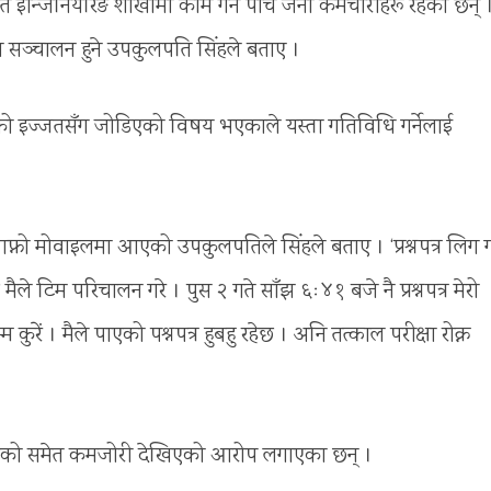
्धित इन्जिनियरिङ शाखामा काम गर्ने पाँच जना कर्मचारीहरू रहेका छन् 
्षा सञ्चालन हुने उपकुलपति सिंहले बताए ।
्यालयको इज्जतसँग जोडिएको विषय भएकाले यस्ता गतिविधि गर्नेलाई
र आफ्नो मोवाइलमा आएको उपकुलपतिले सिंहले बताए । ‘प्रश्नपत्र लिग ग
 मैले टिम परिचालन गरे । पुस २ गते साँझ ६ः४१ बजे नै प्रश्नपत्र मेरो
कुरें । मैले पाएको पश्नपत्र हुबहु रहेछ । अनि तत्काल परीक्षा रोक्न
सिंहको समेत कमजोरी देखिएको आरोप लगाएका छन् ।