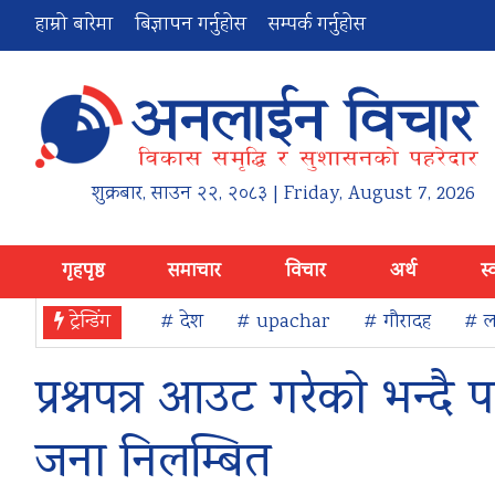
हाम्रो बारेमा
बिज्ञापन गर्नुहोस
सम्पर्क गर्नुहोस
शुक्रबार
,
साउन
२२
,
२०८३
| Friday, August 7, 2026
गृहपृष्ठ
समाचार
विचार
अर्थ
स्
ट्रेन्डिंग
# देश
# upachar
# गौरादह
# ला
प्रश्नपत्र आउट गरेको भन्दै 
जना निलम्बित