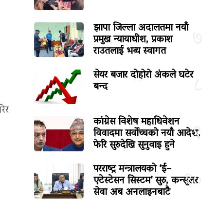
।
झापा जिल्ला अदालतमा नयाँ
७
प्रमुख न्यायाधीश, प्रकाश
राउतलाई भव्य स्वागत
सेयर बजार दोहोरो अंकले घटेर
८
बन्द
रेर
कांग्रेस विशेष महाधिवेशन
९
विवादमा सर्वोच्चको नयाँ आदेश,
फेरि सुरुदेखि सुनुवाइ हुने
परराष्ट्र मन्त्रालयको ‘ई–
१०
एटेस्टेसन सिस्टम’ सुरु, कन्सुलर
सेवा अब अनलाइनबाटै