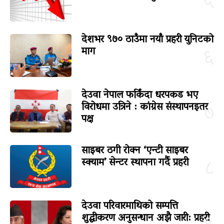
५
देशभर ९७० ठाउँमा नयाँ प्रहरी युनिटको
माग
६
देउवा नेपाल फर्किंदा धरपकड भए
विरोधमा उत्रिने : कांग्रेस संस्थापनइतर
७
पक्ष
साइबर ठगी रोक्न ‘एन्टी साइबर
स्क्याम’ सेन्टर स्थापना गर्दै प्रहरी
८
देउवा परिवारमाथिको सम्पत्ति
शुद्धीकरण अनुसन्धान अझै जारी: प्रहरी