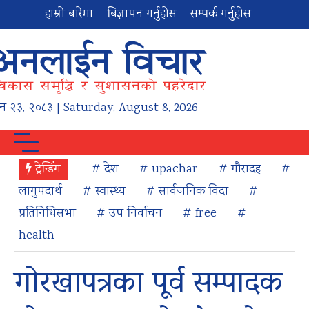
हाम्रो बारेमा
बिज्ञापन गर्नुहोस
सम्पर्क गर्नुहोस
न
२३
,
२०८३
| Saturday, August 8, 2026
ट्रेन्डिंग
# देश
# upachar
# गौरादह
#
लागुपदार्थ
# स्वास्थ्य
# सार्वजनिक विदा
#
प्रतिनिधिसभा
# उप निर्वाचन
# free
#
health
गोरखापत्रका पूर्व सम्पादक