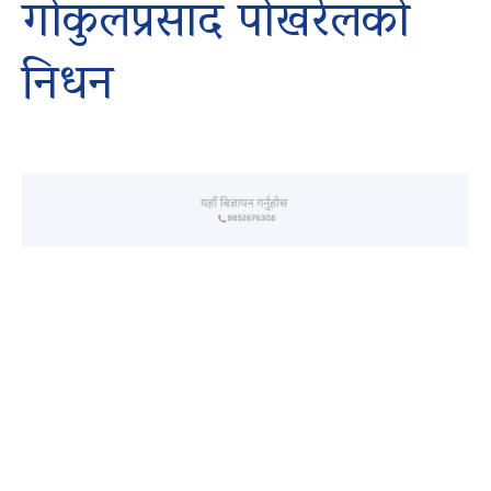
गोकुलप्रसाद पोखरेलको
निधन