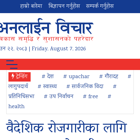
हाम्रो बारेमा
बिज्ञापन गर्नुहोस
सम्पर्क गर्नुहोस
ाउन
२२
,
२०८३
| Friday, August 7, 2026
ट्रेन्डिंग
# देश
# upachar
# गौरादह
#
लागुपदार्थ
# स्वास्थ्य
# सार्वजनिक विदा
#
प्रतिनिधिसभा
# उप निर्वाचन
# free
#
health
वैदेशिक रोजगारीका लागि