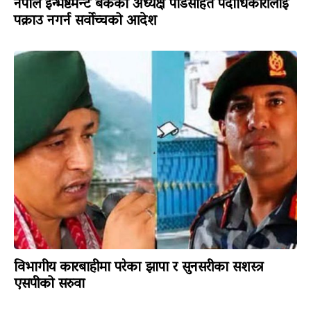
नेपाल इन्भेष्टमेन्ट बैंकका अध्यक्ष पाँडेसहित पदाधिकारीलाई
पक्राउ नगर्न सर्वोच्चको आदेश
विभागीय कारबाहीमा परेका झापा र सुनसरीका सशस्त्र
एसपीको सरुवा