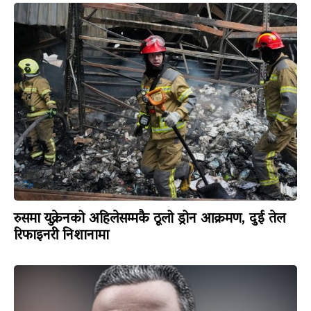
रुसमा युक्रेनको अहिलेसम्मकै ठूलो ड्रोन आक्रमण, दुई तेल
रिफाइनरी निशानामा