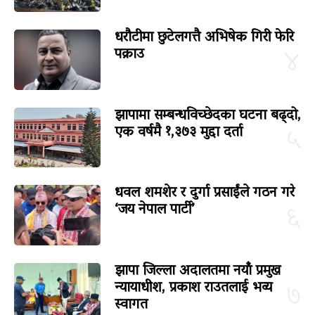
धरौटीमा छुटेलगत्तै अभिषेक गिरी फेरि
पक्राउ
४
झापामा सम्बन्धविच्छेदका घटना बढ्दो,
एक वर्षमै १,३७३ मुद्दा दर्ता
५
धवल शमशेर र दुर्गा प्रसाईंले गठन गरे
‘जय नेपाल पार्टी’
६
झापा जिल्ला अदालतमा नयाँ प्रमुख
न्यायाधीश, प्रकाश राउतलाई भव्य
७
स्वागत