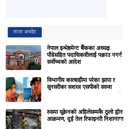
ताजा अपडेट
नेपाल इन्भेष्टमेन्ट बैंकका अध्यक्ष
पाँडेसहित पदाधिकारीलाई पक्राउ नगर्न
१
सर्वोच्चको आदेश
विभागीय कारबाहीमा परेका झापा र
सुनसरीका सशस्त्र एसपीको सरुवा
२
रुसमा युक्रेनको अहिलेसम्मकै ठूलो ड्रोन
आक्रमण, दुई तेल रिफाइनरी निशानामा
३