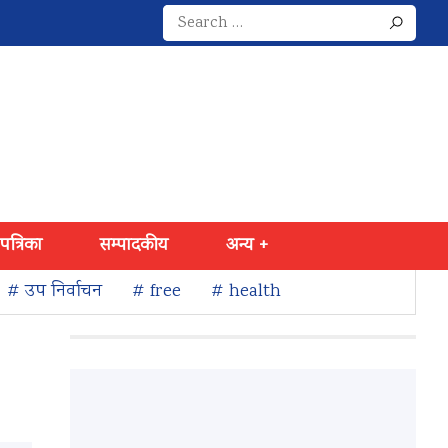
Search
for:
 पत्रिका
सम्पादकीय
अन्य +
# उप निर्वाचन
# free
# health