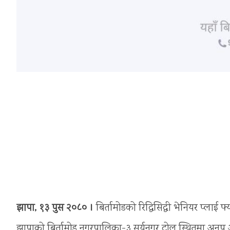
झापा, १३ पुस २०८० ।
बिर्तामोडको रिद्धिसिद्धी भेनियर प्ल
झापाको बिर्तामोड नगरपालिका-३ सुर्यनगर टोल स्थितमा अनुप अग्