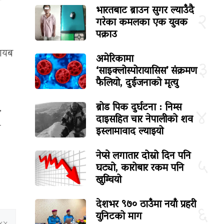
भारतबाट ब्राउन सुगर ल्याउँदै
२
गरेका कमलका एक युवक
पक्राउ
ाायब
अमेरिकामा
३
‘साइक्लोस्पोरायासिस’ संक्रमण
फैलियो, दुईजनाको मृत्यु
ब्रोड पिक दुर्घटना : निम्स
,
४
दाइसहित चार नेपालीको शव
ा
इस्लामावाद ल्याइयो
नेप्से लगातार दोस्रो दिन पनि
५
घट्यो, कारोबार रकम पनि
खुम्चियो
देशभर ९७० ठाउँमा नयाँ प्रहरी
६
युनिटको माग