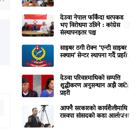
:४४
देउवा नेपाल फर्किंदा धरपकड
७
भए विरोधमा उत्रिने : कांग्रेस
संस्थापनइतर पक्ष
साइबर ठगी रोक्न ‘एन्टी साइबर
८
स्क्याम’ सेन्टर स्थापना गर्दै प्रहरी
देउवा परिवारमाथिको सम्पत्ति
९
शुद्धीकरण अनुसन्धान अझै जारी:
प्रहरी
आफ्नै सरकारको कार्यशैलीमाथि
१०
रास्वपा सांसदको कडा आलोचना