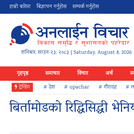
हाम्रो बारेमा
बिज्ञापन गर्नुहोस
सम्पर्क गर्नुहोस
शनिबार
,
साउन
२३
,
२०८३
| Saturday, August 8, 2026
गृहपृष्ठ
समाचार
विचार
अर्थ
स्
ट्रेन्डिंग
# देश
# upachar
# गौरादह
# ला
बिर्तामोडको रिद्धिसिद्धी भे