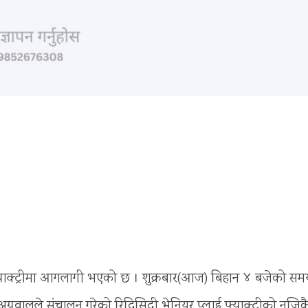
ाई फ्याक्ट्रीमा आगलागी भएको छ । शुक्रबार(आज) बिहान ४ बजेको स
रवालले संचालन गरेको रिद्धिसिद्धी भेनियर प्लाई फ्याक्ट्रीको नजिक