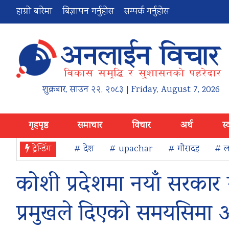
हाम्रो बारेमा
बिज्ञापन गर्नुहोस
सम्पर्क गर्नुहोस
शुक्रबार
,
साउन
२२
,
२०८३
| Friday, August 7, 2026
गृहपृष्ठ
समाचार
विचार
अर्थ
स्
ट्रेन्डिंग
# देश
# upachar
# गौरादह
# ला
कोशी प्रदेशमा नयाँ सरकार 
प्रमुखले दिएको समयसिमा 