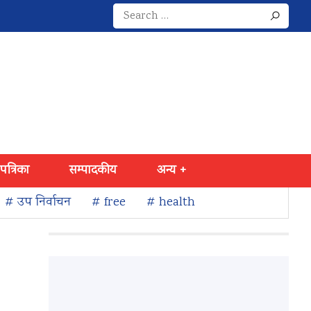
Search
for:
 पत्रिका
सम्पादकीय
अन्य +
# उप निर्वाचन
# free
# health