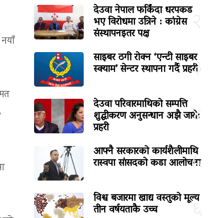
देउवा नेपाल फर्किंदा धरपकड
२
भए विरोधमा उत्रिने : कांग्रेस
संस्थापनइतर पक्ष
 नयाँ
साइबर ठगी रोक्न ‘एन्टी साइबर
३
स्क्याम’ सेन्टर स्थापना गर्दै प्रहरी
ुमत
देउवा परिवारमाथिको सम्पत्ति
४
०
शुद्धीकरण अनुसन्धान अझै जारी:
प्रहरी
आफ्नै सरकारको कार्यशैलीमाथि
५
रास्वपा सांसदको कडा आलोचना
मा
विश्व बजारमा खाद्य वस्तुको मूल्य
६
तीन वर्षयताकै उच्च