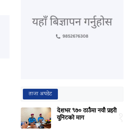
ताजा अपडेट
देशभर ९७० ठाउँमा नयाँ प्रहरी
१
युनिटको माग