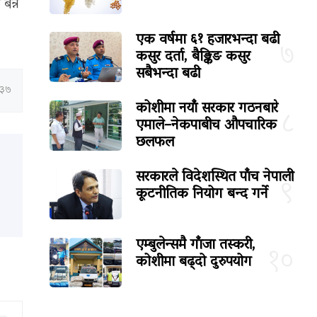
न्ने
एक वर्षमा ६१ हजारभन्दा बढी
७
कसुर दर्ता, बैङ्किङ कसुर
सबैभन्दा बढी
:३७
कोशीमा नयाँ सरकार गठनबारे
८
एमाले–नेकपाबीच औपचारिक
छलफल
सरकारले विदेशस्थित पाँच नेपाली
९
कूटनीतिक नियोग बन्द गर्ने
एम्बुलेन्समै गाँजा तस्करी,
१०
कोशीमा बढ्दो दुरुपयोग