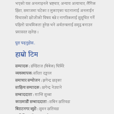
भएको यस अनलाइनले भ्रष्टचार, अन्याय अत्याचार, लैंगिक
हिंसा, समाजमा घटेका र लुकाएका घटनालाई अनलाईन
विचारको खोजीको विषय बन्ने र नागरिकलाई सुसूचित गर्ने
पहिलो प्राथमिकता हुनेछ भने अर्थतन्त्रलाई समृद्ध बनाउन
प्रयासरत रहनेछ ।
पुरा पढ्नुहोस..
हाम्रो टिम
सम्पादक :
डण्डिराज (बिबेक) घिमिरे
व्यवस्थापक:
सरिता दङ्गाल
समाचार सम्योजन :
झगेन्द्र खड्का
साहित्य सम्पादक :
खगेन्द्र नेउपाने
सम्बाददाता :
शान्ति सुब्बा
काठमाडौं सम्बाददाता :
सबिन खतिवडा
बिराटनगर ब्युरो :
सुमन खतिवडा