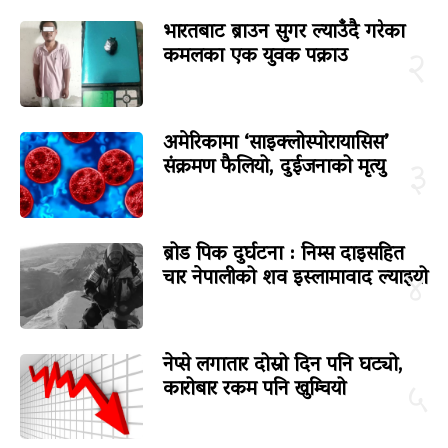
भारतबाट ब्राउन सुगर ल्याउँदै गरेका
कमलका एक युवक पक्राउ
२
अमेरिकामा ‘साइक्लोस्पोरायासिस’
संक्रमण फैलियो, दुईजनाको मृत्यु
३
ब्रोड पिक दुर्घटना : निम्स दाइसहित
चार नेपालीको शव इस्लामावाद ल्याइयो
४
नेप्से लगातार दोस्रो दिन पनि घट्यो,
कारोबार रकम पनि खुम्चियो
५