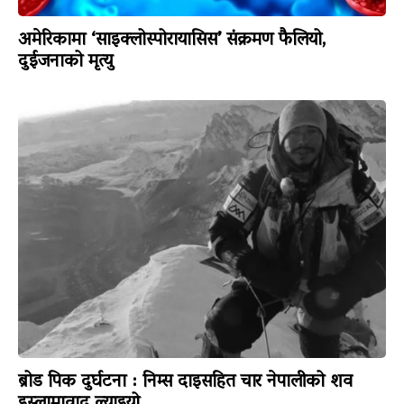
अमेरिकामा ‘साइक्लोस्पोरायासिस’ संक्रमण फैलियो,
दुईजनाको मृत्यु
ब्रोड पिक दुर्घटना : निम्स दाइसहित चार नेपालीको शव
इस्लामावाद ल्याइयो