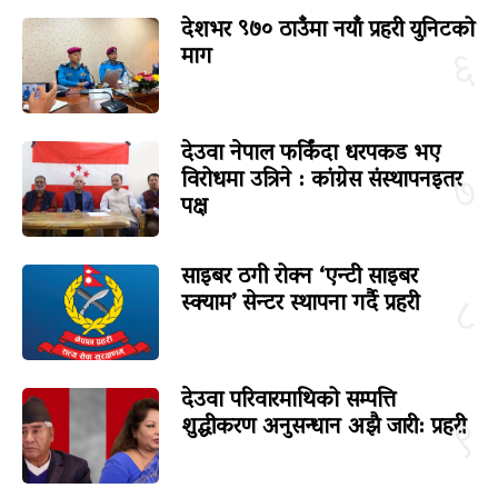
देशभर ९७० ठाउँमा नयाँ प्रहरी युनिटको
माग
६
देउवा नेपाल फर्किंदा धरपकड भए
विरोधमा उत्रिने : कांग्रेस संस्थापनइतर
७
पक्ष
साइबर ठगी रोक्न ‘एन्टी साइबर
स्क्याम’ सेन्टर स्थापना गर्दै प्रहरी
८
देउवा परिवारमाथिको सम्पत्ति
शुद्धीकरण अनुसन्धान अझै जारी: प्रहरी
९