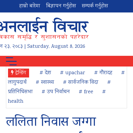
हाम्रो बारेमा
बिज्ञापन गर्नुहोस
सम्पर्क गर्नुहोस
न
२३
,
२०८३
| Saturday, August 8, 2026
ट्रेन्डिंग
# देश
# upachar
# गौरादह
#
लागुपदार्थ
# स्वास्थ्य
# सार्वजनिक विदा
#
प्रतिनिधिसभा
# उप निर्वाचन
# free
#
health
ललिता निवास जग्गा