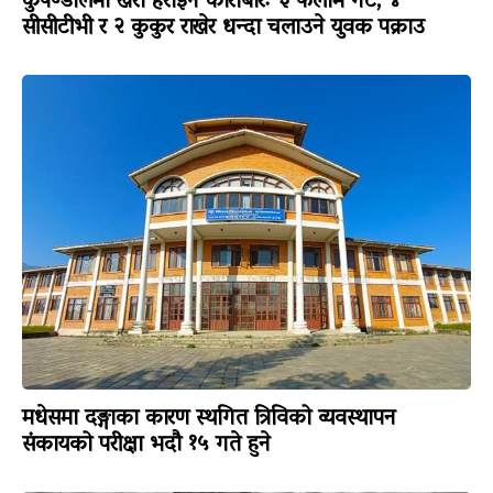
कुपण्डोलमा खैरो हेरोइन कारोबारः ३ फलामे गेट, ४
सीसीटीभी र २ कुकुर राखेर धन्दा चलाउने युवक पक्राउ
मधेसमा दङ्गाका कारण स्थगित त्रिविको व्यवस्थापन
संकायको परीक्षा भदौ १५ गते हुने