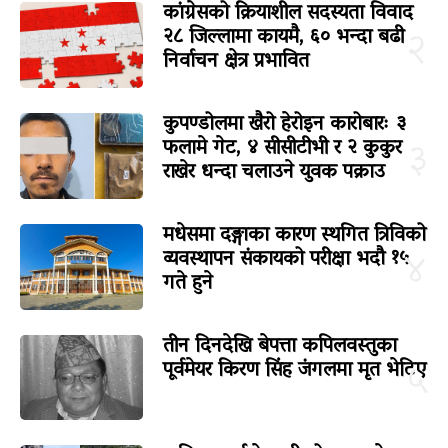
कांग्रेसको क्रियाशील सदस्यता विवाद
२८ जिल्लामा कायमै, ६० भन्दा बढी
२
निर्वाचन क्षेत्र प्रभावित
कुपण्डोलमा खैरो हेरोइन कारोबारः ३
फलामे गेट, ४ सीसीटीभी र २ कुकुर
३
राखेर धन्दा चलाउने युवक पक्राउ
मधेसमा दङ्गाका कारण स्थगित त्रिविको
व्यवस्थापन संकायको परीक्षा भदौ १५
४
गते हुने
तीन दिनदेखि बेपत्ता कपिलवस्तुका
पूर्वमेयर किरण सिंह जंगलमा मृत भेटिए
५