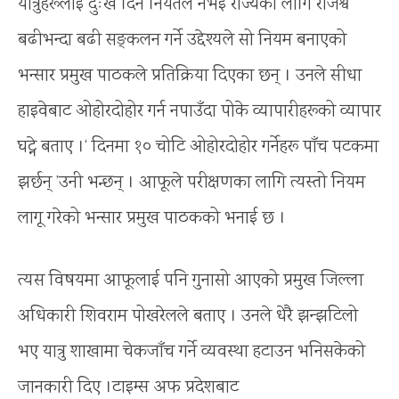
यात्रुहरूलाई दुःख दिने नियतले नभई राज्यको लागि राजश्व
बढीभन्दा बढी सङ्कलन गर्ने उद्देश्यले सो नियम बनाएको
भन्सार प्रमुख पाठकले प्रतिक्रिया दिएका छन् । उनले सीधा
हाइवेबाट ओहोरदोहोर गर्न नपाउँदा पोके व्यापारीहरूको व्यापार
घट्ने बताए ।‘ दिनमा १० चोटि ओहोरदोहोर गर्नेहरू पाँच पटकमा
झर्छन् ’उनी भन्छन् । आफूले परीक्षणका लागि त्यस्तो नियम
लागू गरेको भन्सार प्रमुख पाठकको भनाई छ ।
त्यस विषयमा आफूलाई पनि गुनासो आएको प्रमुख जिल्ला
अधिकारी शिवराम पोखरेलले बताए । उनले धेरै झन्झटिलो
भए यात्रु शाखामा चेकजाँच गर्ने व्यवस्था हटाउन भनिसकेको
जानकारी दिए ।टाइम्स अफ प्रदेशबाट