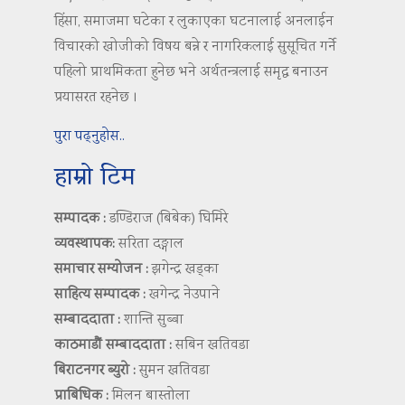
हिंसा, समाजमा घटेका र लुकाएका घटनालाई अनलाईन
विचारको खोजीको विषय बन्ने र नागरिकलाई सुसूचित गर्ने
पहिलो प्राथमिकता हुनेछ भने अर्थतन्त्रलाई समृद्ध बनाउन
प्रयासरत रहनेछ ।
पुरा पढ्नुहोस..
हाम्रो टिम
सम्पादक :
डण्डिराज (बिबेक) घिमिरे
व्यवस्थापक:
सरिता दङ्गाल
समाचार सम्योजन :
झगेन्द्र खड्का
साहित्य सम्पादक :
खगेन्द्र नेउपाने
सम्बाददाता :
शान्ति सुब्बा
काठमाडौं सम्बाददाता :
सबिन खतिवडा
बिराटनगर ब्युरो :
सुमन खतिवडा
प्राबिधिक :
मिलन बास्तोला