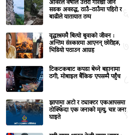
अविरल वर्षाले उत्तरी गोरखा जाने
सडक अवरुद्ध, ठाउँ–ठाउँमा पहिरो र
६
बाढीले यातायात ठप्प
वृद्धाश्रममै बित्यो बुवाको जीवन :
अन्तिम संस्कारमा आएनन् छोरीहरू,
७
भिडियो पठाउन आग्रह
टिकटकबाट कपडा बेच्ने बहानामा
ठगी, मोबाइल बैंकिङ एपसम्मै पहुँच
८
झापामा अटो र ट्याक्टर एकआपसमा
ठोक्किँदा एक जनाको मृत्यु, चार जना
९
घाइते