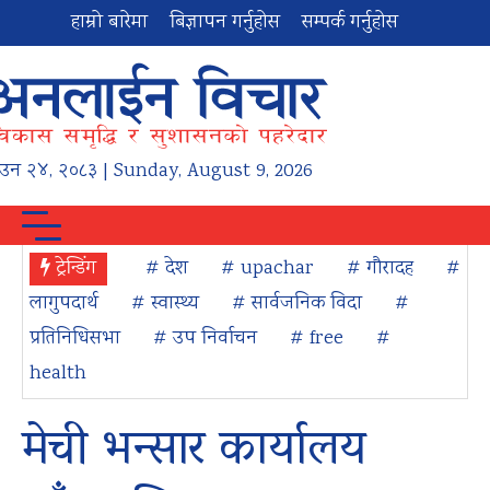
हाम्रो बारेमा
बिज्ञापन गर्नुहोस
सम्पर्क गर्नुहोस
ाउन
२४
,
२०८३
| Sunday, August 9, 2026
ट्रेन्डिंग
# देश
# upachar
# गौरादह
#
लागुपदार्थ
# स्वास्थ्य
# सार्वजनिक विदा
#
प्रतिनिधिसभा
# उप निर्वाचन
# free
#
health
मेची भन्सार कार्यालय