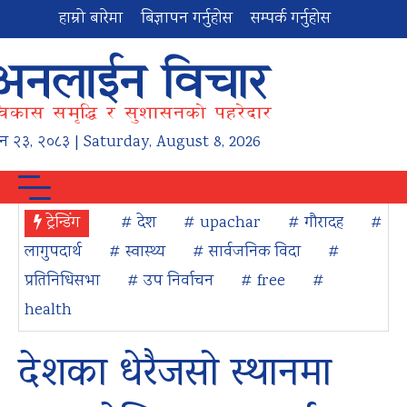
हाम्रो बारेमा
बिज्ञापन गर्नुहोस
सम्पर्क गर्नुहोस
न
२३
,
२०८३
| Saturday, August 8, 2026
ट्रेन्डिंग
# देश
# upachar
# गौरादह
#
लागुपदार्थ
# स्वास्थ्य
# सार्वजनिक विदा
#
प्रतिनिधिसभा
# उप निर्वाचन
# free
#
health
देशका धेरैजसो स्थानमा