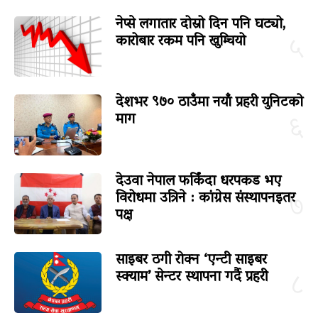
नेप्से लगातार दोस्रो दिन पनि घट्यो,
कारोबार रकम पनि खुम्चियो
५
देशभर ९७० ठाउँमा नयाँ प्रहरी युनिटको
माग
६
देउवा नेपाल फर्किंदा धरपकड भए
विरोधमा उत्रिने : कांग्रेस संस्थापनइतर
७
पक्ष
साइबर ठगी रोक्न ‘एन्टी साइबर
स्क्याम’ सेन्टर स्थापना गर्दै प्रहरी
८