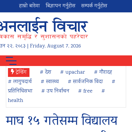
हाम्रो बारेमा
बिज्ञापन गर्नुहोस
सम्पर्क गर्नुहोस
ाउन
२२
,
२०८३
| Friday, August 7, 2026
ट्रेन्डिंग
# देश
# upachar
# गौरादह
# लागुपदार्थ
# स्वास्थ्य
# सार्वजनिक विदा
#
प्रतिनिधिसभा
# उप निर्वाचन
# free
#
health
माघ १५ गतेसम्म विद्यालय