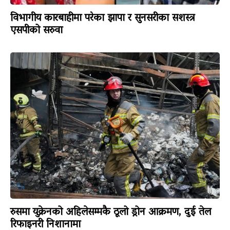
विभागीय कारबाहीमा परेका झापा र सुनसरीका सशस्त्र
एसपीको सरुवा
रुसमा युक्रेनको अहिलेसम्मकै ठूलो ड्रोन आक्रमण, दुई तेल
रिफाइनरी निशानामा