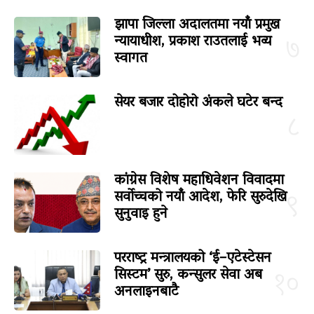
झापा जिल्ला अदालतमा नयाँ प्रमुख
न्यायाधीश, प्रकाश राउतलाई भव्य
७
स्वागत
सेयर बजार दोहोरो अंकले घटेर बन्द
८
कांग्रेस विशेष महाधिवेशन विवादमा
सर्वोच्चको नयाँ आदेश, फेरि सुरुदेखि
९
सुनुवाइ हुने
परराष्ट्र मन्त्रालयको ‘ई–एटेस्टेसन
सिस्टम’ सुरु, कन्सुलर सेवा अब
१०
अनलाइनबाटै