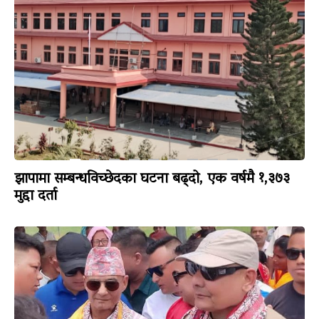
झापामा सम्बन्धविच्छेदका घटना बढ्दो, एक वर्षमै १,३७३
मुद्दा दर्ता