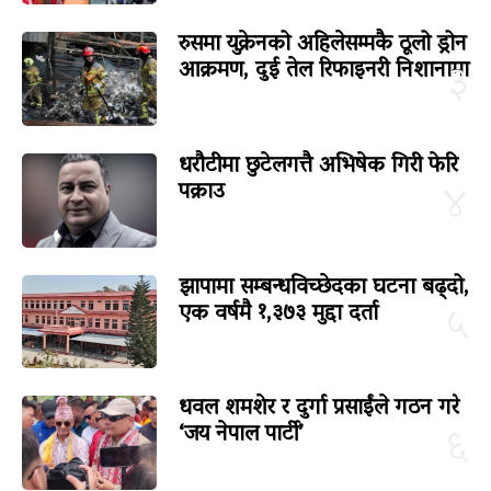
रुसमा युक्रेनको अहिलेसम्मकै ठूलो ड्रोन
आक्रमण, दुई तेल रिफाइनरी निशानामा
३
धरौटीमा छुटेलगत्तै अभिषेक गिरी फेरि
पक्राउ
४
झापामा सम्बन्धविच्छेदका घटना बढ्दो,
एक वर्षमै १,३७३ मुद्दा दर्ता
५
धवल शमशेर र दुर्गा प्रसाईंले गठन गरे
‘जय नेपाल पार्टी’
६