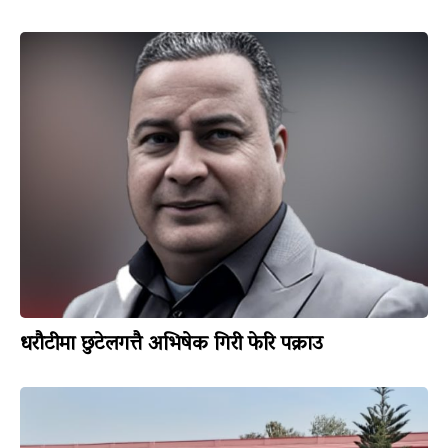
धरौटीमा छुटेलगत्तै अभिषेक गिरी फेरि पक्राउ