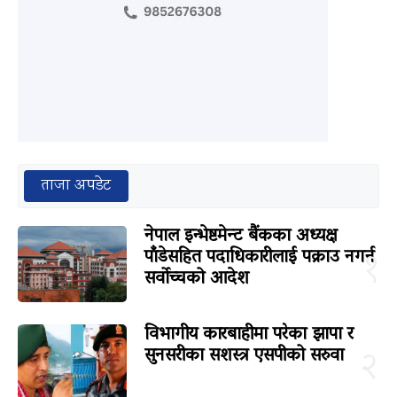
ताजा अपडेट
नेपाल इन्भेष्टमेन्ट बैंकका अध्यक्ष
पाँडेसहित पदाधिकारीलाई पक्राउ नगर्न
१
सर्वोच्चको आदेश
विभागीय कारबाहीमा परेका झापा र
सुनसरीका सशस्त्र एसपीको सरुवा
२