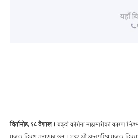
विर्तामोड, १८ वैशाख ।
बढ्दो कोरोना माहामारीको कारण भिडभा
मजदुर दिवश मनाएका छन् । १३२ औं अन्तराष्ट्रिय मजदुर दिवस