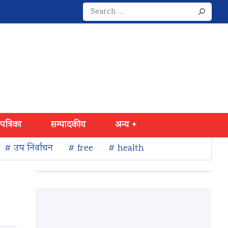
Search
for:
 पत्रिका
सम्पादकीय
अन्य +
# उप निर्वाचन
# free
# health