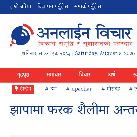
हाम्रो बारेमा
बिज्ञापन गर्नुहोस
सम्पर्क गर्नुहोस
शनिबार
,
साउन
२३
,
२०८३
| Saturday, August 8, 2026
गृहपृष्ठ
समाचार
विचार
अर्थ
स्
ट्रेन्डिंग
# देश
# upachar
# गौरादह
# ल
झापामा फरक शैलीमा अन्तरा