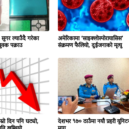
सुगर ल्याउँदै गरेका
अमेरिकामा ‘साइक्लोस्पोरायासिस’
वक पक्राउ
संक्रमण फैलियो, दुईजनाको मृत्यु
ोस्रो दिन पनि घट्यो,
देशभर ९७० ठाउँमा नयाँ प्रहरी युनि
ि खुम्चियो
माग