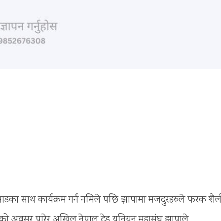
डका साथ कार्यक्रम गर्न नमिले पछि झापामा मजदुरहरुले फरक शैल
को अवसर पारेर अखिल नेपाल ट्रेड युनियन महासंघ झापाले