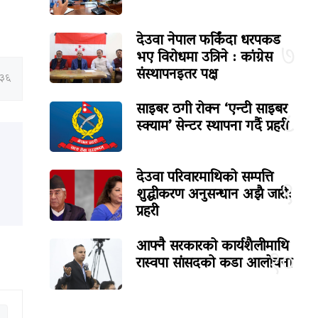
देउवा नेपाल फर्किंदा धरपकड
७
भए विरोधमा उत्रिने : कांग्रेस
संस्थापनइतर पक्ष
:३६
साइबर ठगी रोक्न ‘एन्टी साइबर
८
स्क्याम’ सेन्टर स्थापना गर्दै प्रहरी
देउवा परिवारमाथिको सम्पत्ति
९
शुद्धीकरण अनुसन्धान अझै जारी:
प्रहरी
आफ्नै सरकारको कार्यशैलीमाथि
१०
रास्वपा सांसदको कडा आलोचना