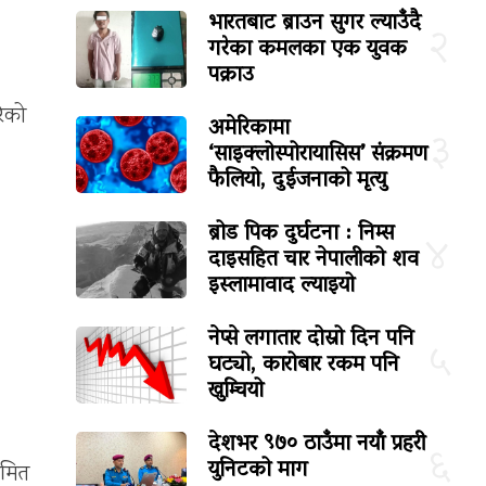
भारतबाट ब्राउन सुगर ल्याउँदै
२
गरेका कमलका एक युवक
पक्राउ
रेको
अमेरिकामा
३
‘साइक्लोस्पोरायासिस’ संक्रमण
फैलियो, दुईजनाको मृत्यु
ब्रोड पिक दुर्घटना : निम्स
४
दाइसहित चार नेपालीको शव
इस्लामावाद ल्याइयो
नेप्से लगातार दोस्रो दिन पनि
५
घट्यो, कारोबार रकम पनि
खुम्चियो
देशभर ९७० ठाउँमा नयाँ प्रहरी
६
युनिटको माग
िमित