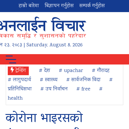
हाम्रो बारेमा
बिज्ञापन गर्नुहोस
सम्पर्क गर्नुहोस
न
२३
,
२०८३
| Saturday, August 8, 2026
ट्रेन्डिंग
# देश
# upachar
# गौरादह
# लागुपदार्थ
# स्वास्थ्य
# सार्वजनिक विदा
#
प्रतिनिधिसभा
# उप निर्वाचन
# free
#
health
कोरोना भाइरसको