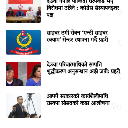
देउवा नेपाल फर्किंदा धरपकड भए
विरोधमा उत्रिने : कांग्रेस संस्थापनइतर
७
पक्ष
साइबर ठगी रोक्न ‘एन्टी साइबर
स्क्याम’ सेन्टर स्थापना गर्दै प्रहरी
८
देउवा परिवारमाथिको सम्पत्ति
शुद्धीकरण अनुसन्धान अझै जारी: प्रहरी
९
आफ्नै सरकारको कार्यशैलीमाथि
रास्वपा सांसदको कडा आलोचना
१०