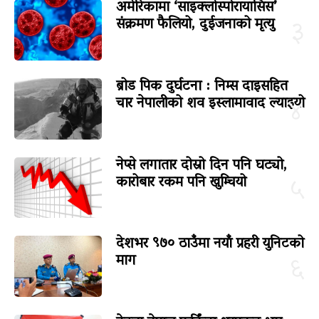
अमेरिकामा ‘साइक्लोस्पोरायासिस’
संक्रमण फैलियो, दुईजनाको मृत्यु
३
ब्रोड पिक दुर्घटना : निम्स दाइसहित
चार नेपालीको शव इस्लामावाद ल्याइयो
४
नेप्से लगातार दोस्रो दिन पनि घट्यो,
कारोबार रकम पनि खुम्चियो
५
देशभर ९७० ठाउँमा नयाँ प्रहरी युनिटको
माग
६