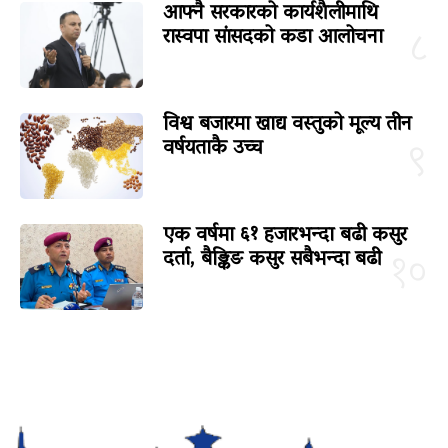
आफ्नै सरकारको कार्यशैलीमाथि
रास्वपा सांसदको कडा आलोचना
८
विश्व बजारमा खाद्य वस्तुको मूल्य तीन
वर्षयताकै उच्च
९
एक वर्षमा ६१ हजारभन्दा बढी कसुर
दर्ता, बैङ्किङ कसुर सबैभन्दा बढी
१०