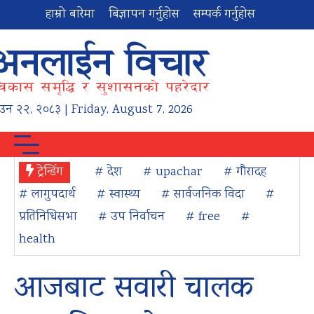
हाम्रो बारेमा
बिज्ञापन गर्नुहोस
सम्पर्क गर्नुहोस
ाउन
२२
,
२०८३
| Friday, August 7, 2026
ट्रेन्डिंग
# देश
# upachar
# गौरादह
# लागुपदार्थ
# स्वास्थ्य
# सार्वजनिक विदा
#
प्रतिनिधिसभा
# उप निर्वाचन
# free
#
health
आजबाट सवारी चालक