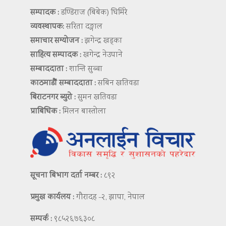
सम्पादक :
डण्डिराज (बिबेक) घिमिरे
व्यवस्थापक:
सरिता दङ्गाल
समाचार सम्योजन :
झगेन्द्र खड्का
साहित्य सम्पादक :
खगेन्द्र नेउपाने
सम्बाददाता :
शान्ति सुब्बा
काठमाडौं सम्बाददाता :
सबिन खतिवडा
बिराटनगर ब्युरो :
सुमन खतिवडा
प्राबिधिक :
मिलन बास्तोला
सूचना बिभाग दर्ता नम्बर :
८९२
प्रमुख कार्यलय :
गौरादह -२, झापा, नेपाल
सम्पर्क :
९८५२६७६३०८