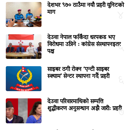
देशभर ९७० ठाउँमा नयाँ प्रहरी युनिटको
माग
४
देउवा नेपाल फर्किंदा धरपकड भए
विरोधमा उत्रिने : कांग्रेस संस्थापनइतर
५
पक्ष
साइबर ठगी रोक्न ‘एन्टी साइबर
स्क्याम’ सेन्टर स्थापना गर्दै प्रहरी
६
देउवा परिवारमाथिको सम्पत्ति
शुद्धीकरण अनुसन्धान अझै जारी: प्रहरी
७