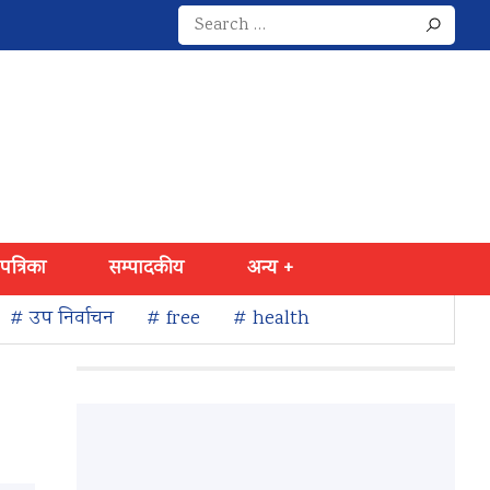
Search
for:
 पत्रिका
सम्पादकीय
अन्य +
# उप निर्वाचन
# free
# health