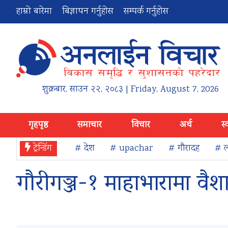
हाम्रो बारेमा
बिज्ञापन गर्नुहोस
सम्पर्क गर्नुहोस
शुक्रबार
,
साउन
२२
,
२०८३
| Friday, August 7, 2026
गृहपृष्ठ
समाचार
विचार
अर्थ
स्
ट्रेन्डिंग
# देश
# upachar
# गौरादह
# ल
गौरीगञ्ज-१ माहाभारामा व