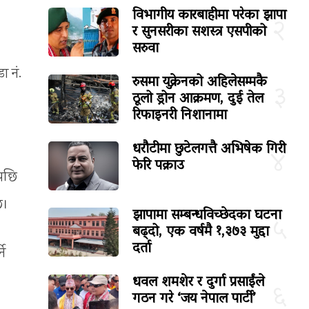
विभागीय कारबाहीमा परेका झापा
२
र सुनसरीका सशस्त्र एसपीको
सरुवा
ा नं.
रुसमा युक्रेनको अहिलेसम्मकै
३
ठूलो ड्रोन आक्रमण, दुई तेल
रिफाइनरी निशानामा
धरौटीमा छुटेलगत्तै अभिषेक गिरी
४
फेरि पक्राउ
एपछि
छ।
झापामा सम्बन्धविच्छेदका घटना
५
बढ्दो, एक वर्षमै १,३७३ मुद्दा
दर्ता
ने
धवल शमशेर र दुर्गा प्रसाईंले
।
६
गठन गरे ‘जय नेपाल पार्टी’