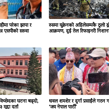
हीमा परेका झापा र
रुसमा युक्रेनको अहिलेसम्मकै ठूलो ड्
त्र एसपीको सरुवा
आक्रमण, दुई तेल रिफाइनरी निशान
विच्छेदका घटना बढ्दो,
धवल शमशेर र दुर्गा प्रसाईंले गठन ग
मुद्दा दर्ता
‘जय नेपाल पार्टी’