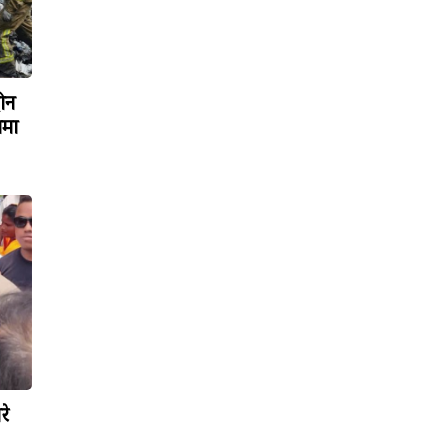
रोन
ामा
रे