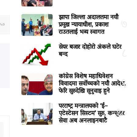
झापा जिल्ला अदालतमा नयाँ
७
प्रमुख न्यायाधीश, प्रकाश
:५०
राउतलाई भव्य स्वागत
सेयर बजार दोहोरो अंकले घटेर
८
बन्द
कांग्रेस विशेष महाधिवेशन
९
विवादमा सर्वोच्चको नयाँ आदेश,
फेरि सुरुदेखि सुनुवाइ हुने
परराष्ट्र मन्त्रालयको ‘ई–
१०
एटेस्टेसन सिस्टम’ सुरु, कन्सुलर
सेवा अब अनलाइनबाटै