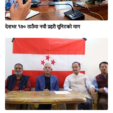
देशभर ९७० ठाउँमा नयाँ प्रहरी युनिटको माग