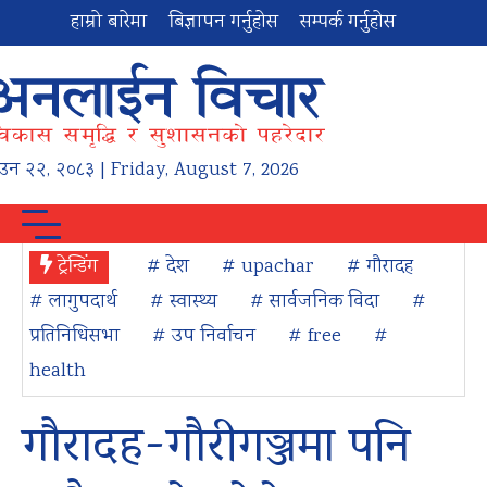
हाम्रो बारेमा
बिज्ञापन गर्नुहोस
सम्पर्क गर्नुहोस
ाउन
२२
,
२०८३
| Friday, August 7, 2026
ट्रेन्डिंग
# देश
# upachar
# गौरादह
# लागुपदार्थ
# स्वास्थ्य
# सार्वजनिक विदा
#
प्रतिनिधिसभा
# उप निर्वाचन
# free
#
health
गौरादह-गौरीगञ्जमा पनि