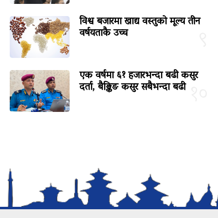
विश्व बजारमा खाद्य वस्तुको मूल्य तीन
वर्षयताकै उच्च
९
एक वर्षमा ६१ हजारभन्दा बढी कसुर
दर्ता, बैङ्किङ कसुर सबैभन्दा बढी
१०