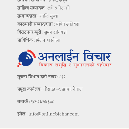
समाचार सम्योजन :
झगेन्द्र खड्का
साहित्य सम्पादक :
खगेन्द्र नेउपाने
सम्बाददाता :
शान्ति सुब्बा
काठमाडौं सम्बाददाता :
सबिन खतिवडा
बिराटनगर ब्युरो :
सुमन खतिवडा
प्राबिधिक :
मिलन बास्तोला
सूचना बिभाग दर्ता नम्बर :
८९२
प्रमुख कार्यलय :
गौरादह -२, झापा, नेपाल
सम्पर्क :
९८५२६७६३०८
इमेल :
info@onlinebichar.com