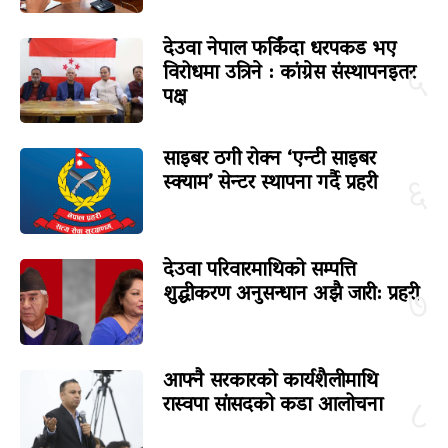
देउवा नेपाल फर्किंदा धरपकड भए
विरोधमा उत्रिने : कांग्रेस संस्थापनइतर
५
पक्ष
साइबर ठगी रोक्न ‘एन्टी साइबर
स्क्याम’ सेन्टर स्थापना गर्दै प्रहरी
६
देउवा परिवारमाथिको सम्पत्ति
शुद्धीकरण अनुसन्धान अझै जारी: प्रहरी
७
आफ्नै सरकारको कार्यशैलीमाथि
रास्वपा सांसदको कडा आलोचना
८