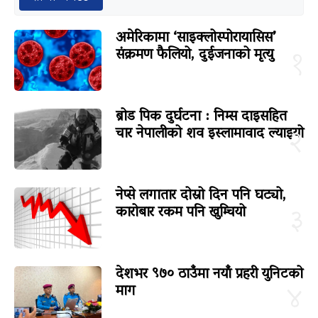
अमेरिकामा ‘साइक्लोस्पोरायासिस’
संक्रमण फैलियो, दुईजनाको मृत्यु
१
ब्रोड पिक दुर्घटना : निम्स दाइसहित
चार नेपालीको शव इस्लामावाद ल्याइयो
२
नेप्से लगातार दोस्रो दिन पनि घट्यो,
कारोबार रकम पनि खुम्चियो
३
देशभर ९७० ठाउँमा नयाँ प्रहरी युनिटको
माग
४