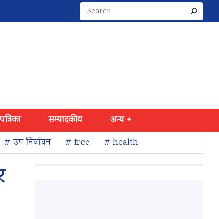
Search
for:
 पत्रिका
सम्पादकीय
अन्य +
# उप निर्वाचन
# free
# health
र