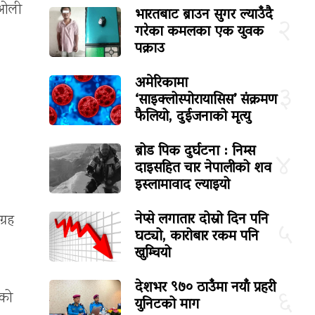
ा ओली
भारतबाट ब्राउन सुगर ल्याउँदै
२
गरेका कमलका एक युवक
पक्राउ
अमेरिकामा
३
‘साइक्लोस्पोरायासिस’ संक्रमण
फैलियो, दुईजनाको मृत्यु
।
ब्रोड पिक दुर्घटना : निम्स
४
दाइसहित चार नेपालीको शव
इस्लामावाद ल्याइयो
नेप्से लगातार दोस्रो दिन पनि
्रह
५
घट्यो, कारोबार रकम पनि
खुम्चियो
देशभर ९७० ठाउँमा नयाँ प्रहरी
६
चको
युनिटको माग