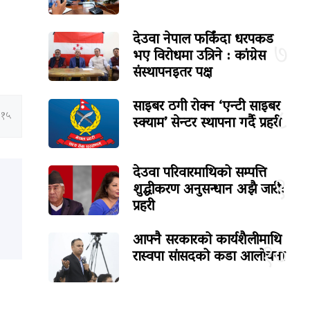
देउवा नेपाल फर्किंदा धरपकड
७
भए विरोधमा उत्रिने : कांग्रेस
संस्थापनइतर पक्ष
साइबर ठगी रोक्न ‘एन्टी साइबर
८
:१५
स्क्याम’ सेन्टर स्थापना गर्दै प्रहरी
देउवा परिवारमाथिको सम्पत्ति
९
शुद्धीकरण अनुसन्धान अझै जारी:
प्रहरी
आफ्नै सरकारको कार्यशैलीमाथि
१०
रास्वपा सांसदको कडा आलोचना