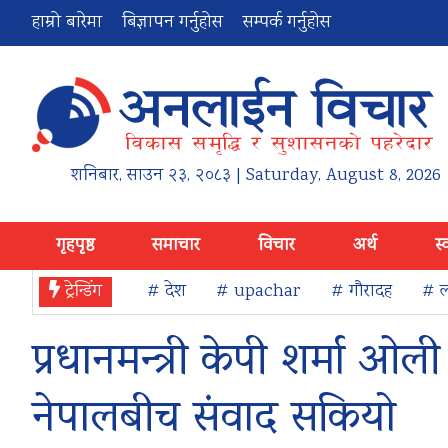
हाम्रो बारेमा
बिज्ञापन गर्नुहोस
सम्पर्क गर्नुहोस
शनिबार
,
साउन
२३
,
२०८३
| Saturday, August 8, 2026
गृहपृष्ठ
समाचार
विचार
अर्थ
स्
ट्रेन्डिंग
# देश
# upachar
# गौरादह
# ल
प्रधानमन्त्री केपी शर्मा ओल
नेपालबीच संवाद सकियो