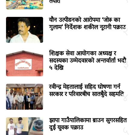
तयारी
यौन उत्पीडनको आरोपमा ‘जोरू का
गुलाम’ निर्देशक शकील नूरानी पक्राउ
२
शिक्षक सेवा आयोगका अध्यक्ष र
सदस्यका उम्मेदवारको अन्तर्वार्ता भदौ
३
५ देखि
रवीन्द्र मेहतालाई सहिद घोषणा गर्न
सरकार र परिवारबीच सातबुँदे सहमति
४
झापा गाउँपालिकामा ब्राउन सुगरसहित
दुई युवक पक्राउ
५