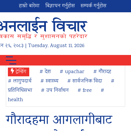
हाम्रो बारेमा
बिज्ञापन गर्नुहोस
सम्पर्क गर्नुहोस
उन
२६
,
२०८३
| Tuesday, August 11, 2026
ट्रेन्डिंग
# देश
# upachar
# गौरादह
# लागुपदार्थ
# स्वास्थ्य
# सार्वजनिक विदा
#
प्रतिनिधिसभा
# उप निर्वाचन
# free
#
health
गौरादहमा आगलागीबाट