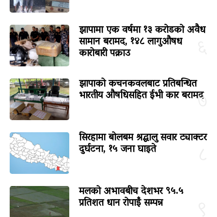
झापामा एक वर्षमा १३ करोडको अवैध
सामान बरामद, १४८ लागुऔषध
६
कारोबारी पक्राउ
झापाको कचनकवलबाट प्रतिबन्धित
भारतीय औषधिसहित ईभी कार बरामद
७
सिरहामा बोलबम श्रद्धालु सवार ट्याक्टर
दुर्घटना, १५ जना घाइते
८
मलको अभावबीच देशभर ९५.५
प्रतिशत धान रोपाइँ सम्पन्न
९