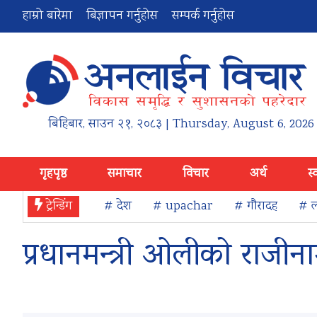
हाम्रो बारेमा
बिज्ञापन गर्नुहोस
सम्पर्क गर्नुहोस
बिहिबार
,
साउन
२१
,
२०८३
| Thursday, August 6, 2026
गृहपृष्ठ
समाचार
विचार
अर्थ
स्
ट्रेन्डिंग
# देश
# upachar
# गौरादह
# ल
प्रधानमन्त्री ओलीको राजीनाम