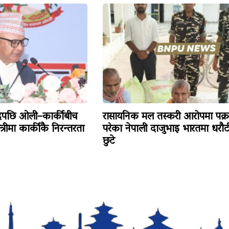
ादपछि ओली–कार्कीबीच
रासायनिक मल तस्करी आरोपमा पक्र
त्रीमा कार्कीकै निरन्तरता
परेका नेपाली दाजुभाइ भारतमा धरौट
छुटे