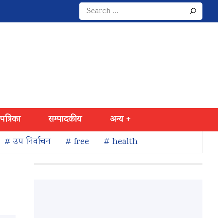
Search
for:
 पत्रिका
सम्पादकीय
अन्य +
# उप निर्वाचन
# free
# health