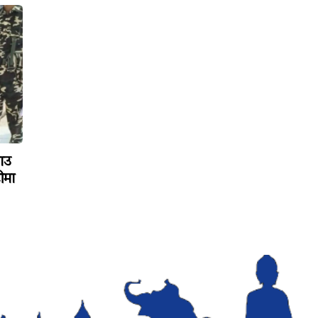
ाउ
ीमा