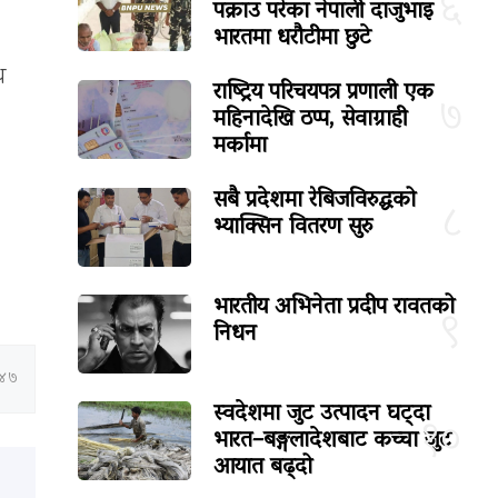
६
पक्राउ परेका नेपाली दाजुभाइ
भारतमा धरौटीमा छुटे
थ
राष्ट्रिय परिचयपत्र प्रणाली एक
७
महिनादेखि ठप्प, सेवाग्राही
मर्कामा
सबै प्रदेशमा रेबिजविरुद्धको
८
भ्याक्सिन वितरण सुरु
भारतीय अभिनेता प्रदीप रावतको
९
निधन
:४७
स्वदेशमा जुट उत्पादन घट्दा
१०
भारत–बङ्गलादेशबाट कच्चा जुट
आयात बढ्दो