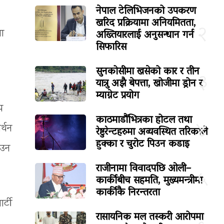
नेपाल टेलिभिजनको उपकरण
खरिद प्रक्रियामा अनियमितता,
२
अख्तियारलाई अनुसन्धान गर्न
मा
सिफारिस
सुनकोसीमा खसेको कार र तीन
३
यात्रु अझै बेपत्ता, खोजीमा ड्रोन र
म्याग्नेट प्रयोग
य
काठमाडौंभित्रका होटल तथा
४
र्थन
रेष्टुरेन्टहरुमा अव्यवस्थित तरिकाले
हुक्का र चुरोट पिउन कडाइ
ाउन
राजीनामा विवादपछि ओली–
५
कार्कीबीच सहमति, मुख्यमन्त्रीमा
कार्कीकै निरन्तरता
र्टी
रासायनिक मल तस्करी आरोपमा