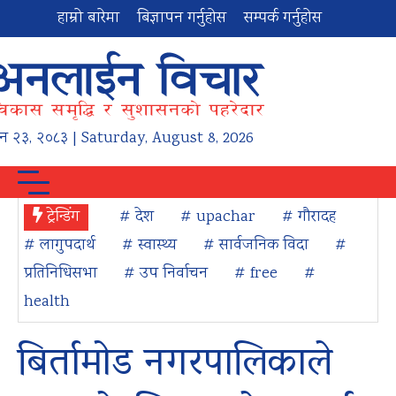
हाम्रो बारेमा
बिज्ञापन गर्नुहोस
सम्पर्क गर्नुहोस
न
२३
,
२०८३
| Saturday, August 8, 2026
ट्रेन्डिंग
# देश
# upachar
# गौरादह
# लागुपदार्थ
# स्वास्थ्य
# सार्वजनिक विदा
#
प्रतिनिधिसभा
# उप निर्वाचन
# free
#
health
बिर्तामोड नगरपालिकाले