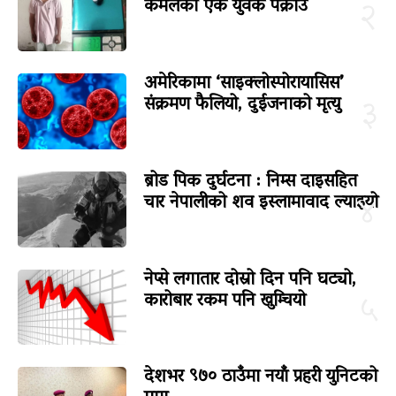
कमलका एक युवक पक्राउ
२
अमेरिकामा ‘साइक्लोस्पोरायासिस’
संक्रमण फैलियो, दुईजनाको मृत्यु
३
ब्रोड पिक दुर्घटना : निम्स दाइसहित
चार नेपालीको शव इस्लामावाद ल्याइयो
४
नेप्से लगातार दोस्रो दिन पनि घट्यो,
कारोबार रकम पनि खुम्चियो
५
देशभर ९७० ठाउँमा नयाँ प्रहरी युनिटको