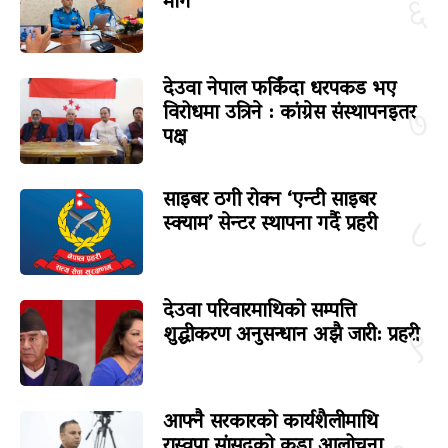
माग
६
देउवा नेपाल फर्किंदा धरपकड भए
विरोधमा उत्रिने : कांग्रेस संस्थापनइतर
७
पक्ष
साइबर ठगी रोक्न ‘एन्टी साइबर
स्क्याम’ सेन्टर स्थापना गर्दै प्रहरी
८
देउवा परिवारमाथिको सम्पत्ति
शुद्धीकरण अनुसन्धान अझै जारी: प्रहरी
९
आफ्नै सरकारको कार्यशैलीमाथि
रास्वपा सांसदको कडा आलोचना