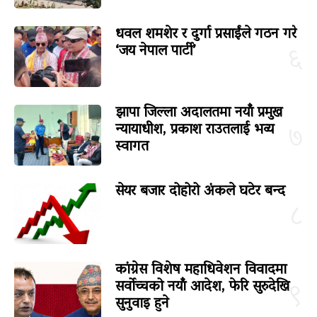
धवल शमशेर र दुर्गा प्रसाईंले गठन गरे
‘जय नेपाल पार्टी’
६
झापा जिल्ला अदालतमा नयाँ प्रमुख
न्यायाधीश, प्रकाश राउतलाई भव्य
७
स्वागत
सेयर बजार दोहोरो अंकले घटेर बन्द
८
कांग्रेस विशेष महाधिवेशन विवादमा
सर्वोच्चको नयाँ आदेश, फेरि सुरुदेखि
९
सुनुवाइ हुने