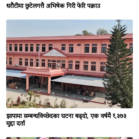
धरौटीमा छुटेलगत्तै अभिषेक गिरी फेरि पक्राउ
झापामा सम्बन्धविच्छेदका घटना बढ्दो, एक वर्षमै १,३७३
मुद्दा दर्ता