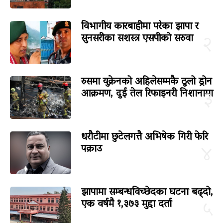
विभागीय कारबाहीमा परेका झापा र
सुनसरीका सशस्त्र एसपीको सरुवा
२
रुसमा युक्रेनको अहिलेसम्मकै ठूलो ड्रोन
आक्रमण, दुई तेल रिफाइनरी निशानामा
३
धरौटीमा छुटेलगत्तै अभिषेक गिरी फेरि
पक्राउ
४
झापामा सम्बन्धविच्छेदका घटना बढ्दो,
एक वर्षमै १,३७३ मुद्दा दर्ता
५