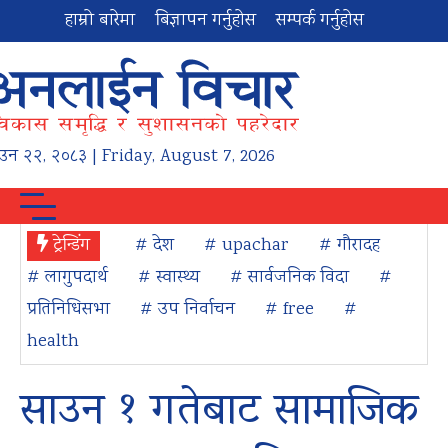
हाम्रो बारेमा
बिज्ञापन गर्नुहोस
सम्पर्क गर्नुहोस
ाउन
२२
,
२०८३
| Friday, August 7, 2026
ट्रेन्डिंग
# देश
# upachar
# गौरादह
# लागुपदार्थ
# स्वास्थ्य
# सार्वजनिक विदा
#
प्रतिनिधिसभा
# उप निर्वाचन
# free
#
health
साउन १ गतेबाट सामाजिक