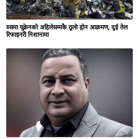
रुसमा युक्रेनको अहिलेसम्मकै ठूलो ड्रोन आक्रमण, दुई तेल
रिफाइनरी निशानामा