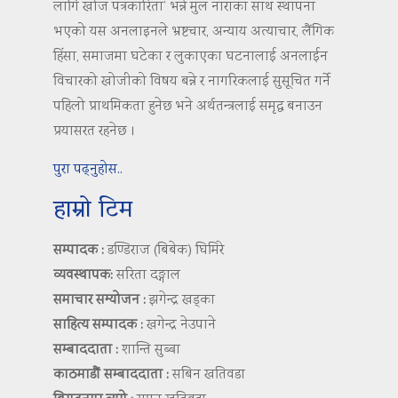
लागि खोज पत्रकारिता’ भन्ने मुल नाराका साथ स्थापना
भएको यस अनलाइनले भ्रष्टचार, अन्याय अत्याचार, लैंगिक
हिंसा, समाजमा घटेका र लुकाएका घटनालाई अनलाईन
विचारको खोजीको विषय बन्ने र नागरिकलाई सुसूचित गर्ने
पहिलो प्राथमिकता हुनेछ भने अर्थतन्त्रलाई समृद्ध बनाउन
प्रयासरत रहनेछ ।
पुरा पढ्नुहोस..
हाम्रो टिम
सम्पादक :
डण्डिराज (बिबेक) घिमिरे
व्यवस्थापक:
सरिता दङ्गाल
समाचार सम्योजन :
झगेन्द्र खड्का
साहित्य सम्पादक :
खगेन्द्र नेउपाने
सम्बाददाता :
शान्ति सुब्बा
काठमाडौं सम्बाददाता :
सबिन खतिवडा