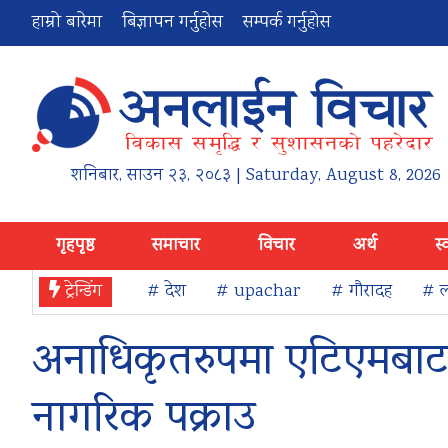
हाम्रो बारेमा
बिज्ञापन गर्नुहोस
सम्पर्क गर्नुहोस
शनिबार
,
साउन
२३
,
२०८३
| Saturday, August 8, 2026
गृहपृष्ठ
समाचार
विचार
अर्थ
स्
ट्रेन्डिंग
# देश
# upachar
# गौरादह
# ल
अनाधिकृतरुपमा एटिएमबाट प
नागरिक पक्राउ