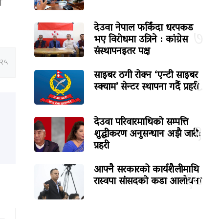
ी
देउवा नेपाल फर्किंदा धरपकड
७
भए विरोधमा उत्रिने : कांग्रेस
संस्थापनइतर पक्ष
:२५
साइबर ठगी रोक्न ‘एन्टी साइबर
८
स्क्याम’ सेन्टर स्थापना गर्दै प्रहरी
देउवा परिवारमाथिको सम्पत्ति
९
शुद्धीकरण अनुसन्धान अझै जारी:
प्रहरी
आफ्नै सरकारको कार्यशैलीमाथि
१०
रास्वपा सांसदको कडा आलोचना