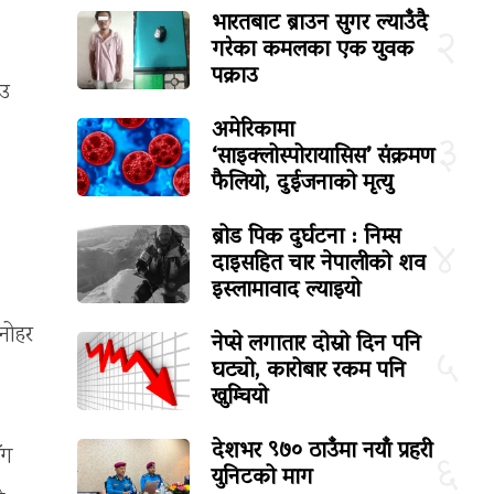
भारतबाट ब्राउन सुगर ल्याउँदै
२
गरेका कमलका एक युवक
पक्राउ
ाउ
अमेरिकामा
३
‘साइक्लोस्पोरायासिस’ संक्रमण
फैलियो, दुईजनाको मृत्यु
ब्रोड पिक दुर्घटना : निम्स
४
दाइसहित चार नेपालीको शव
इस्लामावाद ल्याइयो
मनोहर
नेप्से लगातार दोस्रो दिन पनि
५
घट्यो, कारोबार रकम पनि
खुम्चियो
देशभर ९७० ठाउँमा नयाँ प्रहरी
ँग
६
युनिटको माग