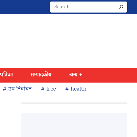
Search
for:
 पत्रिका
सम्पादकीय
अन्य +
# उप निर्वाचन
# free
# health